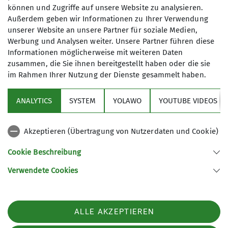
können und Zugriffe auf unsere Website zu analysieren.
Außerdem geben wir Informationen zu Ihrer Verwendung
Berichte
Wandern & Bergtouren
unserer Website an unsere Partner für soziale Medien,
Werbung und Analysen weiter. Unsere Partner führen diese
Überschreitung der Kogelseespitze
Informationen möglicherweise mit weiteren Daten
zusammen, die Sie ihnen bereitgestellt haben oder die sie
Tolle Grattour in den Lechtaler Alpen
im Rahmen Ihrer Nutzung der Dienste gesammelt haben.
08.07.2026
Vorbei an den Gramaiser Bergseen über einen
ANALYTICS
SYSTEM
YOLAWO
YOUTUBE VIDEOS
wunderbaren Grat zum Gipfel. So sieht eine perfekte
Bergtour aus!
Akzeptieren (Übertragung von Nutzerdaten und Cookie)
mehr erfahren
Sektion
Cookie Beschreibung
Verwendete Cookies
Aktuelles
ALLE AKZEPTIEREN
Sektion Biberach des Deutschen Alpenvereins (DAV) e. V.