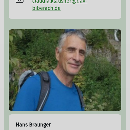
claudia.klausner@dav-
biberach.de
Hans Braunger