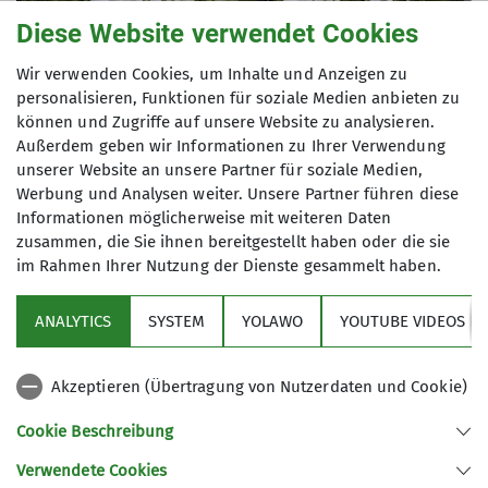
© DAV / Nadine Ormo
Diese Website verwendet Cookies
Pflanzen zu schützen, heißt in erster Linie, ihren
Wir verwenden Cookies, um Inhalte und Anzeigen zu
personalisieren, Funktionen für soziale Medien anbieten zu
bevorzugten Lebensraum zu schützen – wie
können und Zugriffe auf unsere Website zu analysieren.
Alpweiden oder Moore, Wälder oder
Außerdem geben wir Informationen zu Ihrer Verwendung
Fließgewässer.
unserer Website an unsere Partner für soziale Medien,
Werbung und Analysen weiter. Unsere Partner führen diese
Viele Arten finden in den Alpen ein zentrales
Informationen möglicherweise mit weiteren Daten
Rückzugsgebiet, während sie aus anderen, stärker
zusammen, die Sie ihnen bereitgestellt haben oder die sie
bewirtschafteten Regionen zurückgedrängt
im Rahmen Ihrer Nutzung der Dienste gesammelt haben.
werden oder dort längst nicht mehr vorkommen.
Und auch in den Alpen gelten viele Pflanzen als
ANALYTICS
SYSTEM
YOLAWO
YOUTUBE VIDEOS
gefährdet und stehen auf der Roten Liste.
Wichtige Lebensräume alpiner Arten können
Akzeptieren (Übertragung von Nutzerdaten und Cookie)
selbst in Naturschutzgebieten oder gar
Cookie Beschreibung
Nationalparks mitunter nur schwer geschützt
werden, eine schleichend immer stärker
Verwendete Cookies