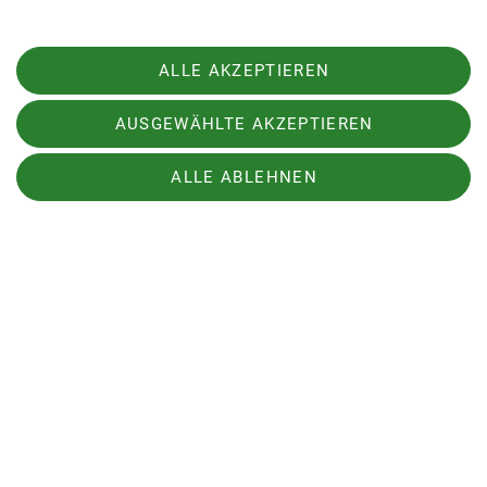
werdende Nutzung bedroht viele alpine Biotope.
Politische Instrumentarien wie die
Alpenkonvention oder den Alpenplan zu stärken,
ALLE AKZEPTIEREN
wird absehbar immer wichtiger.
AUSGEWÄHLTE AKZEPTIEREN
Und was können Einzelne tun? In erster Linie gilt
es, die Naturschutzgesetze zu kennen, zu
ALLE ABLEHNEN
beachten und geschützte Arten nicht zu pflücken
oder gar auszugraben. Beispielsweise stehen in
Deutschland sämtliche Orchideen- sowie
Enzianarten unter Naturschutz.