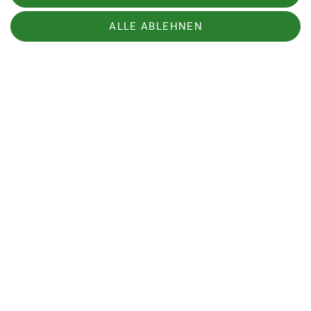
ALLE ABLEHNEN
Sektion
Aktuelles
Sektion Biberach des Deutschen Alpenvereins (DAV) e. V.
Ehinger-Tor-Platz 3
88400 Biberach
Telefon +4973513207575