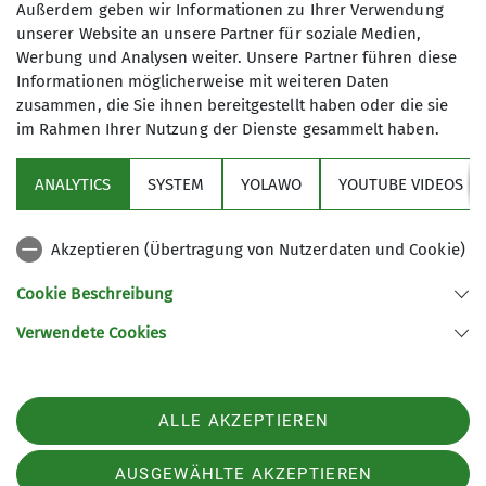
Außerdem geben wir Informationen zu Ihrer Verwendung
unserer Website an unsere Partner für soziale Medien,
Werbung und Analysen weiter. Unsere Partner führen diese
Informationen möglicherweise mit weiteren Daten
zusammen, die Sie ihnen bereitgestellt haben oder die sie
im Rahmen Ihrer Nutzung der Dienste gesammelt haben.
ANALYTICS
SYSTEM
YOLAWO
YOUTUBE VIDEOS
Mitgliedschaft im DAV Biberach
Du liebst die Berge und möchtest Teil
Akzeptieren (Übertragung von Nutzerdaten und Cookie)
einer starken Gemeinschaft werden?
Cookie Beschreibung
Hier erfährst Du, wie Du Mitglied in
unserer Sektion werden kannst - und
Verwendete Cookies
welche Vorteile das für Dich bringt.
Mitglied werden
ALLE AKZEPTIEREN
AUSGEWÄHLTE AKZEPTIEREN