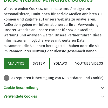
Vereinsinfosystemen und Vereinsvorträgen
Wir verwenden Cookies, um Inhalte und Anzeigen zu
Verwendung finden kann.
personalisieren, Funktionen für soziale Medien anbieten zu
können und Zugriffe auf unsere Website zu analysieren.
6. Zahlungs- und Stornobedingungen
Außerdem geben wir Informationen zu Ihrer Verwendung
a) Die Begleichung der Teilnahmegebühr erfolgt
unserer Website an unsere Partner für soziale Medien,
per Lastschrifteinzug, der Beitrag wird nach
Werbung und Analysen weiter. Unsere Partner führen diese
Bestätigung der Anmeldung eingezogen.
Informationen möglicherweise mit weiteren Daten
zusammen, die Sie ihnen bereitgestellt haben oder die sie
im Rahmen Ihrer Nutzung der Dienste gesammelt haben.
b) Absage einer Tour, eines Kurses oder
Veranstaltung, Änderungen, Abbruch und
ANALYTICS
SYSTEM
YOLAWO
YOUTUBE VIDEOS
Mindestteilnehmerzahl:
Bei Nichterreichen der Mindestteilnehmerzahl
laut Ausschreibung, aus Sicherheitsgründen,
Akzeptieren (Übertragung von Nutzerdaten und Cookie)
wegen z. B. ungünstiger Witterungsverhältnisse
Cookie Beschreibung
oder bei Ausfall der Tourenleitung kann die Tour,
der Kurs, die Veranstaltung vor Beginn abgesagt
Verwendete Cookies
werden. Die Teilnahmegebühr wird dann
vollständig erstattet.