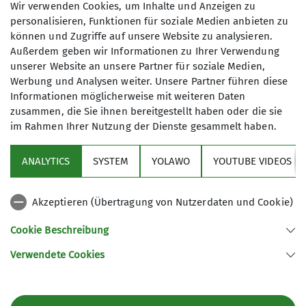
Wir verwenden Cookies, um Inhalte und Anzeigen zu
personalisieren, Funktionen für soziale Medien anbieten zu
thomas.auer@dav-biberach.de
können und Zugriffe auf unsere Website zu analysieren.
Außerdem geben wir Informationen zu Ihrer Verwendung
unserer Website an unsere Partner für soziale Medien,
Werbung und Analysen weiter. Unsere Partner führen diese
Informationen möglicherweise mit weiteren Daten
zusammen, die Sie ihnen bereitgestellt haben oder die sie
im Rahmen Ihrer Nutzung der Dienste gesammelt haben.
ANALYTICS
SYSTEM
YOLAWO
YOUTUBE VIDEOS
Sektion
Akzeptieren (Übertragung von Nutzerdaten und Cookie)
Aktuelles
Cookie Beschreibung
Verwendete Cookies
Sektion Biberach des Deutschen Alpenvereins (DAV) e. V.
Ehinger-Tor-Platz 3
88400 Biberach