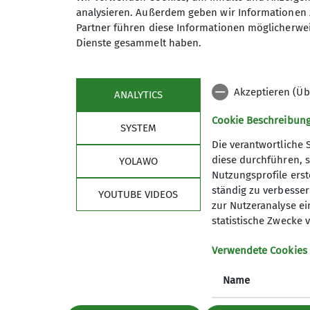
analysieren. Außerdem geben wir Informationen 
Partner führen diese Informationen möglicherwei
Dienste gesammelt haben.
Sektion
Aktu
Mitglied werden
Progra
Akzeptieren (Üb
ANALYTICS
FAQ
Berichte
Cookie Beschreibun
Kontakt
SYSTEM
Teilnahmebedingungen
Die verantwortliche 
Rundschreiben
diese durchführen, s
YOLAWO
Nutzungsprofile erste
Newsletter
ständig zu verbessern
YOUTUBE VIDEOS
zur Nutzeranalyse ei
statistische Zwecke v
Verwendete Cookies
Name
Datenschutz-Einstellungen
Datenschutz
Impress