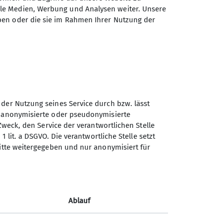
ale Medien, Werbung und Analysen weiter. Unsere
ben oder die sie im Rahmen Ihrer Nutzung der
Sektion Biberach des
Deutschen Alpenvereins
(DAV) e. V.
Ehinger-Tor-Platz 3
88400 Biberach
Telefon +4973513207575
 der Nutzung seines Service durch bzw. lässt
n anonymisierte oder pseudonymisierte
Zweck, den Service der verantwortlichen Stelle
Kontakt
1 lit. a DSGVO. Die verantwortliche Stelle setzt
ritte weitergegeben und nur anonymisiert für
Ablauf