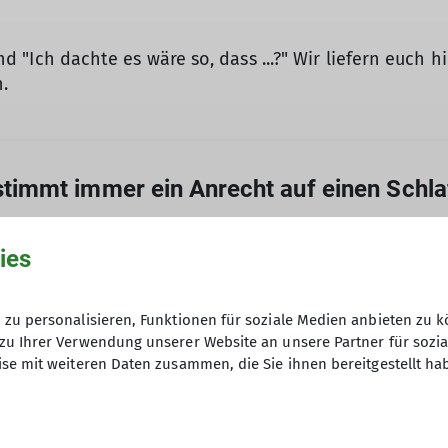
 und "Ich dachte es wäre so, dass ...?" Wir liefern euch 
.
stimmt immer ein Anrecht auf einen Schla
ies
ht auf einen Schlafplatz hat, ist ein Gerücht, das sic
gebucht – für mich gibt es nie Platz!
 als zehn Jahren abgeschafft.
zu personalisieren, Funktionen für soziale Medien anbieten zu k
ütten folgende Vorteile:
zu Ihrer Verwendung unserer Website an unsere Partner für sozi
se mit weiteren Daten zusammen, die Sie ihnen bereitgestellt ha
2000 Alpenvereinshütten der Vereine, die das Gegenr
r Hochsaison (Ferien, Sommerzeit) bereits frühzeitig 
tten
uert und die Speisekarte zu klein!
sätzliche Gäste. Die Lösung: Man muss wissen, wo ma