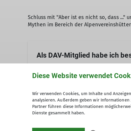
Schluss mit "Aber ist es nicht so, dass ..."
Mythen im Bereich der Alpenvereinshütten
Als DAV-Mitglied habe ich be
Diese Website verwendet Cook
Dass mal als DAv-Mitglied imer ein Anrec
Alle AV-Hütten sind immer aus
Schlafplatzvergabe wurde abervor mehr
Wir verwenden Cookies, um Inhalte und Anzeigen 
Als DAV-Mitglied hat man in Bezug auf H
analysieren. Außerdem geben wir Informationen 
Partner führen diese Informationen möglicherwei
günstigere Übernachtung auf den über 
Dienste gesammelt haben.
Vor allem prominente Hütten sind in de
exklusiver Zugang zu Selbstversorgerhü
Essen auf der Hütte ist überte
unbekannte Hütten freuen sich über zu
günstigeres Bergsteigeressen