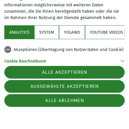
Informationen möglicherweise mit weiteren Daten
zusammen, die Sie ihnen bereitgestellt haben oder die sie
Sektion
im Rahmen Ihrer Nutzung der Dienste gesammelt haben.
Aktuelles
ANALYTICS
SYSTEM
YOLAWO
YOUTUBE VIDEOS
Akzeptieren (Übertragung von Nutzerdaten und Cookie)
Sektion Biberach des Deutschen Alpenvereins (DAV) e. V.
Cookie Beschreibung
Ehinger-Tor-Platz 3
88400 Biberach
Verwendete Cookies
ALLE AKZEPTIEREN
Telefon +4973513207575
Kontakt
AUSGEWÄHLTE AKZEPTIEREN
ALLE ABLEHNEN
Impressum
Datenschutz
Datenschutz-Einstellungen