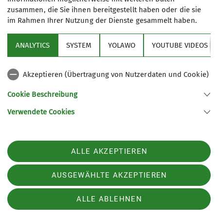
zusammen, die Sie ihnen bereitgestellt haben oder die sie
im Rahmen Ihrer Nutzung der Dienste gesammelt haben.
Weitere Informationen und Kontakte
ANALYTICS
SYSTEM
YOLAWO
YOUTUBE VIDEOS
Wenn Sie weitere Fragen zum Thema
"Datenschutz in der/dem Sektion Biberach des
Deutschen Alpenvereins (DAV) e. V." haben,
Akzeptieren (Übertragung von Nutzerdaten und Cookie)
wenden Sie sich gerne an uns. Sie können per E-
Cookie Beschreibung
Mail (info@dav-biberach.de) erfragen, welche
Ihrer Daten bei uns gespeichert sind sowie
Verwendete Cookies
Auskünfte und Löschungs-bzw.
Berichtigungswünsche zu Ihren Daten anfragen.
ALLE AKZEPTIEREN
AUSGEWÄHLTE AKZEPTIEREN
Sektion
ALLE ABLEHNEN
Aktuelles