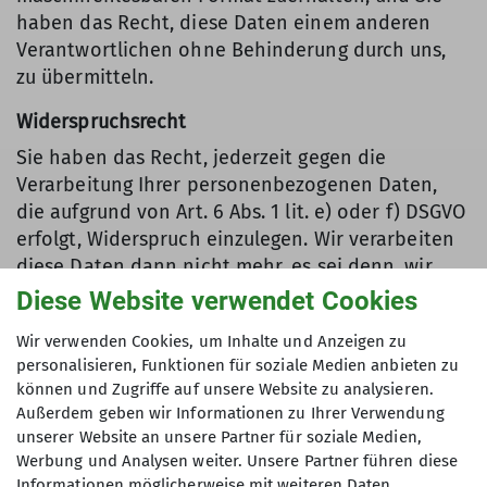
haben das Recht, diese Daten einem anderen
Verantwortlichen ohne Behinderung durch uns,
zu übermitteln.
Widerspruchsrecht
Sie haben das Recht, jederzeit gegen die
Verarbeitung Ihrer personenbezogenen Daten,
die aufgrund von Art. 6 Abs. 1 lit. e) oder f) DSGVO
erfolgt, Widerspruch einzulegen. Wir verarbeiten
diese Daten dann nicht mehr, es sei denn, wir
können schutzwürdige Gründe für die
Diese Website verwendet Cookies
Verarbeitung nachweisen, die Ihre Interessen,
Wir verwenden Cookies, um Inhalte und Anzeigen zu
überwiegen.
personalisieren, Funktionen für soziale Medien anbieten zu
können und Zugriffe auf unsere Website zu analysieren.
Recht auf Beschwerde bei einer Aufsichtsbehörde
Außerdem geben wir Informationen zu Ihrer Verwendung
Sie haben das Recht auf Beschwerde bei der für
unserer Website an unsere Partner für soziale Medien,
die verantwortliche Stelle zuständigen
Werbung und Analysen weiter. Unsere Partner führen diese
Datenschutzaufsichtsbehörde.
Informationen möglicherweise mit weiteren Daten