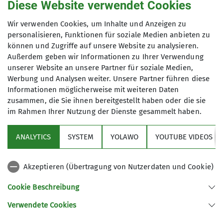
Seit 1910 heißt es:
Diese Website verwendet Cookies
Wir verwenden Cookies, um Inhalte und Anzeigen zu
Auf zur Biberacher
personalisieren, Funktionen für soziale Medien anbieten zu
können und Zugriffe auf unsere Website zu analysieren.
Hütte!
Außerdem geben wir Informationen zu Ihrer Verwendung
unserer Website an unsere Partner für soziale Medien,
Werbung und Analysen weiter. Unsere Partner führen diese
Die DAV Sektion Biberach wurde 1895 gegründet.
Informationen möglicherweise mit weiteren Daten
Damals war es noch der D. u. Oe. AV, der Deutsche
zusammen, die Sie ihnen bereitgestellt haben oder die sie
und Österreichische Alpenverein. Schon 1897
im Rahmen Ihrer Nutzung der Dienste gesammelt haben.
entstand der Wunsch eine eigene Hütte in den
Bergen zu besitzen. Bis dann der Wunsch in die
ANALYTICS
SYSTEM
YOLAWO
YOUTUBE VIDEOS
Realität umgesetzt werden konnte, vergingen
noch ein paar Jahre. Der geeignete Platz für die
Akzeptieren (Übertragung von Nutzerdaten und Cookie)
Hütte musste gefunden werden und man musste
sich auch mit den Grundstückseigentümern einig
Cookie Beschreibung
werden. Eine weitere große Hürde war die
Verwendete Cookies
Finanzierung des Projektes.