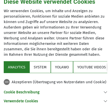
Diese Website verwendet Cookies
Die Tour vom Schloss Linderhof zum Plansee
führte die Teilnehmer durch die beeindruckenden
Wir verwenden Cookies, um Inhalte und Anzeigen zu
personalisieren, Funktionen für soziale Medien anbieten zu
Landschaften des Naturparkes Ammergauer
können und Zugriffe auf unsere Website zu analysieren.
Alpen. Zuerst ging es durch das Graswangtal. Eine
Außerdem geben wir Informationen zu Ihrer Verwendung
uralte Kulturlandschaft und zudem das am
unserer Website an unsere Partner für soziale Medien,
dünnsten besiedelte und am wenigsten verbaute
Werbung und Analysen weiter. Unsere Partner führen diese
Tal der Bayrischen Alpen. Der Weg führte von dort
Informationen möglicherweise mit weiteren Daten
zum wilden Friedergries, einer der größten
zusammen, die Sie ihnen bereitgestellt haben oder die sie
aktiven Schwemmfächer der nördlichen
im Rahmen Ihrer Nutzung der Dienste gesammelt haben.
Kalkalpen. Weiter ging es dann entlang der
Neidernach zum Plansee.
ANALYTICS
SYSTEM
YOLAWO
YOUTUBE VIDEOS
Drei Touren fanden im Bereich der bekannten
Akzeptieren (Übertragung von Nutzerdaten und Cookie)
Hochplatte statt. Selbstverständlich stand ein
Klassiker wie die Überschreitung der Hochplatte
Cookie Beschreibung
auf dem Programm. Eine lange Tour für
konditionsstarke und trittsichere Bergwanderer,
Verwendete Cookies
vorbei am berühmten Fensterl und dann über