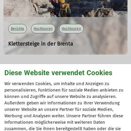
Berichte
Hochtouren
Hochtouren
Klettersteige in der Brenta
Über 100 Leitern musst du gehen
31.08.2024
Andere Themen
Unser Klettersteigabenteuer begann im Morgengrauen,
Diese Website verwendet Cookies
nachdem wir am Vortag von der Bergstation der Groste-
Seilbahn über den Normalweg zur Rifugio Tuckett
038 - Sektion Biberach
Archiv
Berichte
Familiengruppe
Wir verwenden Cookies, um Inhalte und Anzeigen zu
gewandert waren.
personalisieren, Funktionen für soziale Medien anbieten zu
Familiengruppe
Gruppen
Hütte
Jugendgruppe
können und Zugriffe auf unsere Website zu analysieren.
mehr erfahren
Außerdem geben wir Informationen zu Ihrer Verwendung
Naturschutz
Naturschutz
Schneeschuhtouren
unserer Website an unsere Partner für soziale Medien,
Werbung und Analysen weiter. Unsere Partner führen diese
Schneeschuhtouren
Sektion
Sektionsabende
Skitouren
Informationen möglicherweise mit weiteren Daten
zusammen, die Sie ihnen bereitgestellt haben oder die sie
Wandern & Bergtouren
Wandern & Bergtouren