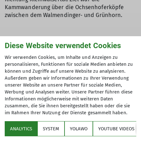
Kammwanderung über die Ochsenhoferköpfe
zwischen dem Walmendinger- und Grünhorn.
Zwischen zwei Gewitterfronten am Samstag und
Diese Website verwendet Cookies
Montag erwischten wir ein tolles Zwischenhoch –
Wir verwenden Cookies, um Inhalte und Anzeigen zu
Perfekt für eine Gratwanderung. Angekommen in
personalisieren, Funktionen für soziale Medien anbieten zu
Baad bei schönstem Wetter liefen wir hoch an
können und Zugriffe auf unsere Website zu analysieren.
der Stutzalpe und Oberen Lüchelalpe vorbei bis
Außerdem geben wir Informationen zu Ihrer Verwendung
zur Mittelbergscharte. Hier beginnt die vier
unserer Website an unsere Partner für soziale Medien,
Kilometer lange Kammwanderung. Mit toller
Werbung und Analysen weiter. Unsere Partner führen diese
Aussichten nach links auf den Widderstein und
Informationen möglicherweise mit weiteren Daten
nach rechts zum Ifen stiegen wir nun zum
zusammen, die Sie ihnen bereitgestellt haben oder die sie
im Rahmen Ihrer Nutzung der Dienste gesammelt haben.
Muttelbergkopf hinauf – unsere ersten „Gipfel“.
Von hier im stetigen auf und ab Richtung Westen
ANALYTICS
SYSTEM
YOLAWO
YOUTUBE VIDEOS
über die Litzescharte, Ochsenhoferkopf bis zur
Ochsenhoferscharte. Mit tollen Blumenwiesen