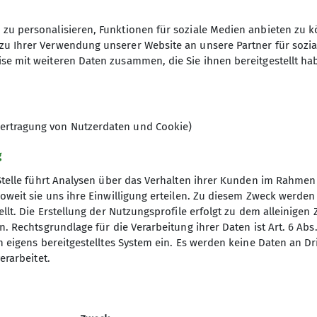
weiter zum Gipfel des 1985m hohen Aggensteins.
zu personalisieren, Funktionen für soziale Medien anbieten zu k
ten Gipfelaufbau waren durchaus anspruchsvoll, wurde
zu Ihrer Verwendung unserer Website an unsere Partner für sozi
se mit weiteren Daten zusammen, die Sie ihnen bereitgestellt ha
 über lange Zeit die einzigen dort!!! Beste Fernsicht
uer Seen wie Hopfen- und Forggensee.
 steile Flanke hinab wieder in Richtung Bad Kissinger 
ertragung von Nutzerdaten und Cookie)
s neblige Biberach ging.
g
Stelle führt Analysen über das Verhalten ihrer Kunden im Rahmen
oweit sie uns ihre Einwilligung erteilen. Zu diesem Zweck werde
llt. Die Erstellung der Nutzungsprofile erfolgt zu dem alleinigen 
. Rechtsgrundlage für die Verarbeitung ihrer Daten ist Art. 6 Abs. 
n eigens bereitgestelltes System ein. Es werden keine Daten an D
erarbeitet.