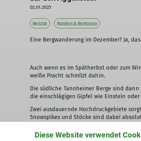
02.01.2025
Berichte
Wandern & Bergtouren
Eine Bergwanderung im Dezember? Ja, das 
Auch wenn es im Spätherbst oder zum Wint
weiße Pracht schmilzt dahin.
Die südliche Tannheimer Berge sind dann i
die einschlägigen Gipfel wie Einstein oder
Zwei ausdauernde Hochdruckgebiete sorgte
Snowspikes und Stöcke sind dabei absolu
Im Tal war es frühmorgens mit -7°C noch 
Diese Website verwendet Cook
warm und die erste Schicht verschwand im