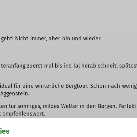
geht! Nicht immer, aber hin und wieder.
eranfang zuerst mal bis ins Tal herab schneit, späte
© DAV
deal für eine winterliche Bergtour. Schon nach wenig
 Aggenstein.
n für sonniges, mildes Wetter in den Bergen. Perfek
t empfehlenswert.
etwas schattig, aber mit jedem Meter höher wurde es 
ies
 Rucksack. Die sonnige Terrasse der Bad Kissinger Hü