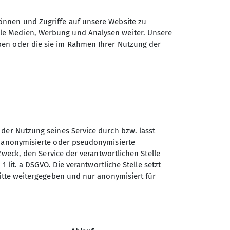
önnen und Zugriffe auf unsere Website zu
n aber von allen gemeistert.
ale Medien, Werbung und Analysen weiter. Unsere
ben oder die sie im Rahmen Ihrer Nutzung der
 auf Berge, soweit das Auge blicken kann,
Hütte. Hier durften alle noch einmal
 der Nutzung seines Service durch bzw. lässt
n anonymisierte oder pseudonymisierte
Zweck, den Service der verantwortlichen Stelle
1 lit. a DSGVO. Die verantwortliche Stelle setzt
ritte weitergegeben und nur anonymisiert für