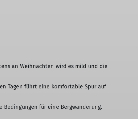
stens an Weihnachten wird es mild und die
en Tagen führt eine komfortable Spur auf
te Bedingungen für eine Bergwanderung.
milder.Bald wurde es den Teilnehmern zu
tte lud zum genießen von Aussicht und