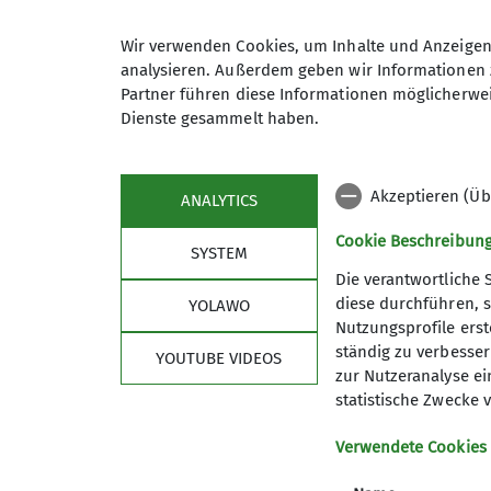
Sonne ein. Nach einer Pause dort ging es 
Wir verwenden Cookies, um Inhalte und Anzeigen 
Die letzten paar Meter am noch verschnei
analysieren. Außerdem geben wir Informationen 
Partner führen diese Informationen möglicherwei
Für den Aggenstein ungewöhnlich: wir waren
Dienste gesammelt haben.
aber auch ins Unterland mit den Ostallgä
Konzentriert ging es über die verschneite,
Akzeptieren (Üb
ANALYTICS
ausgiebig Sonne tanken bevor es zurück in
Cookie Beschreibun
SYSTEM
Die verantwortliche 
diese durchführen, s
YOLAWO
Nutzungsprofile erste
ständig zu verbessern
YOUTUBE VIDEOS
zur Nutzeranalyse ei
statistische Zwecke v
Verwendete Cookies