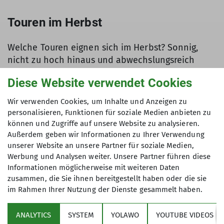
Touren im Herbst
Welche Touren eignen sich im Herbst? Sonnig,
nicht zu hoch hinaus und abwechslungsreich
sollten sie sein. Auf
alpenvereinaktiv.de
haben
Diese Website verwendet Cookies
wir ein paar Touren zusammengestellt.
Wir verwenden Cookies, um Inhalte und Anzeigen zu
personalisieren, Funktionen für soziale Medien anbieten zu
können und Zugriffe auf unsere Website zu analysieren.
Außerdem geben wir Informationen zu Ihrer Verwendung
unserer Website an unsere Partner für soziale Medien,
Hier findet ihr eine Auswahl von
Tourentipps für
Werbung und Analysen weiter. Unsere Partner führen diese
die Mittelgebirge
.
Informationen möglicherweise mit weiteren Daten
zusammen, die Sie ihnen bereitgestellt haben oder die sie
im Rahmen Ihrer Nutzung der Dienste gesammelt haben.
ANALYTICS
SYSTEM
YOLAWO
YOUTUBE VIDEOS