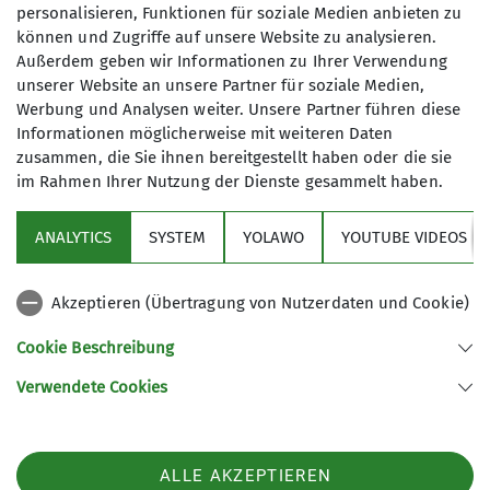
personalisieren, Funktionen für soziale Medien anbieten zu
können und Zugriffe auf unsere Website zu analysieren.
sei selbstkritisch und offen für Feedback
Außerdem geben wir Informationen zu Ihrer Verwendung
sprich Fehler an, auch die Anderer
unserer Website an unsere Partner für soziale Medien,
halte dich auf dem neuesten Stand
Werbung und Analysen weiter. Unsere Partner führen diese
nimm Rücksicht auf Andere
Informationen möglicherweise mit weiteren Daten
zusammen, die Sie ihnen bereitgestellt haben oder die sie
im Rahmen Ihrer Nutzung der Dienste gesammelt haben.
ANALYTICS
SYSTEM
YOLAWO
YOUTUBE VIDEOS
Sektion
Akzeptieren (Übertragung von Nutzerdaten und Cookie)
Aktuelles
Cookie Beschreibung
Verwendete Cookies
Sektion Biberach des Deutschen Alpenvereins (DAV) e. V.
Ehinger-Tor-Platz 3
88400 Biberach
ALLE AKZEPTIEREN
Telefon +4973513207575