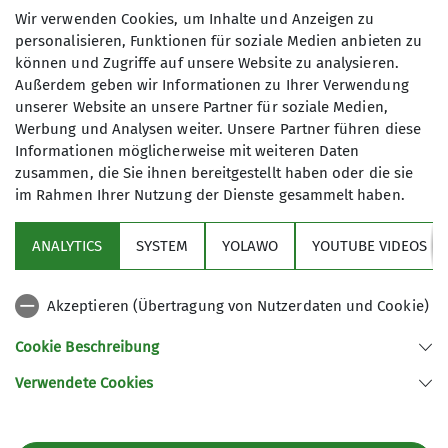
Wir verwenden Cookies, um Inhalte und Anzeigen zu
Details Naturschutz
personalisieren, Funktionen für soziale Medien anbieten zu
können und Zugriffe auf unsere Website zu analysieren.
Außerdem geben wir Informationen zu Ihrer Verwendung
Naturschutz
unserer Website an unsere Partner für soziale Medien,
Werbung und Analysen weiter. Unsere Partner führen diese
Informationen möglicherweise mit weiteren Daten
zusammen, die Sie ihnen bereitgestellt haben oder die sie
Organisation:
im Rahmen Ihrer Nutzung der Dienste gesammelt haben.
Claudia Klausner
ANALYTICS
SYSTEM
YOLAWO
YOUTUBE VIDEOS
Sektion
Akzeptieren (Übertragung von Nutzerdaten und Cookie)
Inhalt:
Aktuelles
Cookie Beschreibung
Unsere Alpen – Heimat einer Vielzahl an Tieren
und Pflanzen, Sehnsuchtsort für
Verwendete Cookies
Sektion Biberach des Deutschen Alpenvereins (DAV) e. V.
Erholungssuchende, einzigartiger Kulturraum.
Ehinger-Tor-Platz 3
Um diese Funktionen des Alpenraums, aber
88400 Biberach