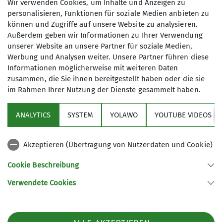
Wir verwenden Cookies, um Inhalte und Anzeigen zu
Details Familiengruppe
personalisieren, Funktionen für soziale Medien anbieten zu
können und Zugriffe auf unsere Website zu analysieren.
Außerdem geben wir Informationen zu Ihrer Verwendung
Familiengruppe
unserer Website an unsere Partner für soziale Medien,
Werbung und Analysen weiter. Unsere Partner führen diese
Informationen möglicherweise mit weiteren Daten
Für bergbegeisterte Familien
zusammen, die Sie ihnen bereitgestellt haben oder die sie
im Rahmen Ihrer Nutzung der Dienste gesammelt haben.
Organisation:
ANALYTICS
SYSTEM
YOLAWO
YOUTUBE VIDEOS
Sektion
Olivier Schlegel
Akzeptieren (Übertragung von Nutzerdaten und Cookie)
Aktuelles
Trainer:
Cookie Beschreibung
Anke & Oli Schlegel, Beate & Florian Hensinger,
Verwendete Cookies
Sektion Biberach des Deutschen Alpenvereins (DAV) e. V.
Nina & Christoph Glogowski, Ortrud & Klaus
Ehinger-Tor-Platz 3
Lamprecht
88400 Biberach