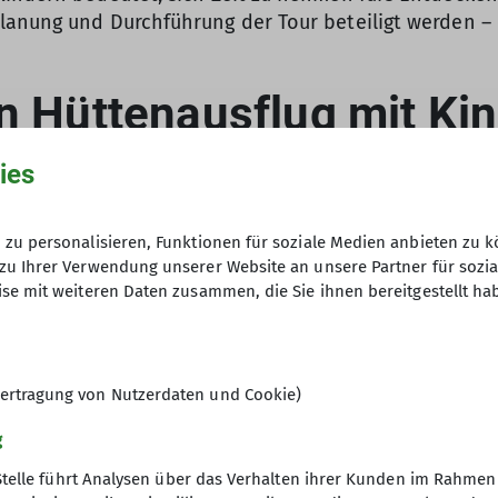
lanung und Durchführung der Tour beteiligt werden – 
ies
zu personalisieren, Funktionen für soziale Medien anbieten zu k
zu Ihrer Verwendung unserer Website an unsere Partner für sozi
se mit weiteren Daten zusammen, die Sie ihnen bereitgestellt ha
hohen Flüssigkeitsbedarf, weshalb sie häufig und viel
nd schmeckt, ist auch für die Bergtour geeignet. Ideal
Extra.
ertragung von Nutzerdaten und Cookie)
re wichtigsten Utensilien selbst tragen – Kuscheltier, 
d funktionell ausgerüstet sein. Dazu gehören Fleece-
g
ximal zehn Prozent des Kindergewichts wiegen.
tung dabei?
tzfaktor 30), Hut, Brille nicht vergessen.
Stelle führt Analysen über das Verhalten ihrer Kunden im Rahmen