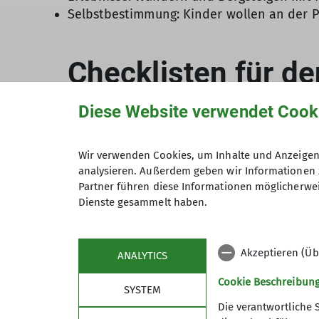
Selbstbestimmung: Kinder wollen an der P
Diese Website verwendet Cook
Ausrüstung allgemein
Wir verwenden Cookies, um Inhalte und Anzeigen 
analysieren. Außerdem geben wir Informationen 
Partner führen diese Informationen möglicherwei
Reichlich Getränke: Kinder haben einen 
Dienste gesammelt haben.
Bekleidung
Tag).
Gesundes Essen: Was im Tal gesund ist u
Wurstbrote; Süßigkeiten nur als kleines 
Akzeptieren (Üb
ANALYTICS
Eigener Rucksack: Viele Kinder wollen ih
Ausrüstung: Auch Kinder sollten gut un
Cookie Beschreibun
Der bepackte Rucksack sollte dabei ma
Alles für die Hüttenübernach
SYSTEM
passende Wanderschuhe.
Sonnenschutz wie Creme (mind. Lichtschu
Die verantwortliche 
Ersatz(-unter-)wäsche