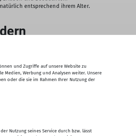
natürlich entsprechend ihrem Alter.
önnen und Zugriffe auf unsere Website zu
ale Medien, Werbung und Analysen weiter. Unsere
ben oder die sie im Rahmen Ihrer Nutzung der
 trinken sollten (mindestens 1–2 Liter pro
 sind Obst, Müsliriegel, Käse- oder
Trinkflasche, kleine Brotzeit, Fundstücke.
Bekleidung, Regenschutz, Ersatzwäsche und
 der Nutzung seines Service durch bzw. lässt