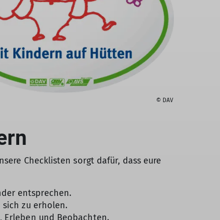
© DAV
ern
sere Checklisten sorgt dafür, dass eure
nder entsprechen.
 sich zu erholen.
n, Erleben und Beobachten.