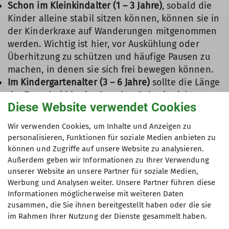
Schon im Kleinkindalter (1 – 3 Jahre)
, sobald die
Kinder alleine stabil sitzen können, können sie in
der Kinderkraxe auf Wanderungen mitgenommen
werden. Wichtig ist hier, vor Auskühlung oder
Überhitzung zu schützen und häufige Pausen zu
machen, in denen sie sich frei bewegen können.
Im Kindergartenalter (3 – 6 Jahre)
sollte die Länge
der Tour drei bis vier Stunden Gehzeit nicht
Diese Website verwendet Cookies
überschreiten. Bergsteigerische Unternehmungen
sollten dabei spielerisch gestaltet werden. Über
Wir verwenden Cookies, um Inhalte und Anzeigen zu
längere Passagen ausgesetzte und
personalisieren, Funktionen für soziale Medien anbieten zu
absturzgefährdete Wege sollten unbedingt
können und Zugriffe auf unsere Website zu analysieren.
vermieden werden.
Außerdem geben wir Informationen zu Ihrer Verwendung
Im frühen Schulkindalter (6 – 10 Jahre)
können
unserer Website an unsere Partner für soziale Medien,
Werbung und Analysen weiter. Unsere Partner führen diese
die erforderliche Ausdauer und Kondition
Informationen möglicherweise mit weiteren Daten
allmählich gesteigert werden. Bei
zusammen, die Sie ihnen bereitgestellt haben oder die sie
entsprechenden Pausen sind Gehzeiten bis zu
im Rahmen Ihrer Nutzung der Dienste gesammelt haben.
fünf Stunden möglich, auch steilere Wege oder