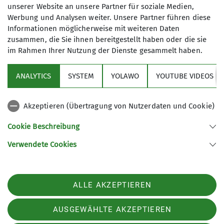
unserer Website an unsere Partner für soziale Medien,
Am Berg hat man die Kleinen am besten stets im Blick. Foto:
Werbung und Analysen weiter. Unsere Partner führen diese
DAV/Jens Klatt
Informationen möglicherweise mit weiteren Daten
zusammen, die Sie ihnen bereitgestellt haben oder die sie
im Rahmen Ihrer Nutzung der Dienste gesammelt haben.
ANALYTICS
SYSTEM
YOLAWO
YOUTUBE VIDEOS
Sektion
Akzeptieren (Übertragung von Nutzerdaten und Cookie)
Aktuelles
Cookie Beschreibung
Verwendete Cookies
Sektion Biberach des Deutschen Alpenvereins (DAV) e. V.
Ehinger-Tor-Platz 3
88400 Biberach
ALLE AKZEPTIEREN
Telefon +4973513207575
Kontakt
AUSGEWÄHLTE AKZEPTIEREN