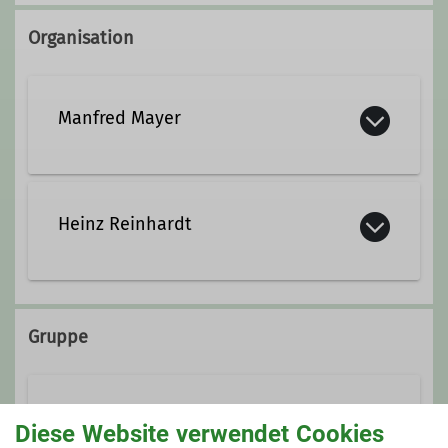
Organisation
Manfred Mayer
Kontakt aufnehmen
Heinz Reinhardt
Qualifikationen
heinz.reinhardt@dav-biberach.de
Trainer C
Tourenleiter
Gruppe
Qualifikationen
Skitouren
Diese Website verwendet Cookies
Fachübungsleiter
Tourenleiter