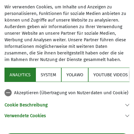
Wir verwenden Cookies, um Inhalte und Anzeigen zu
personalisieren, Funktionen für soziale Medien anbieten zu
Die Skitourengruppe der Sektion
können und Zugriffe auf unsere Website zu analysieren.
Biberach des Deutschen Alpenvereins
Schneeschuhtouren
Außerdem geben wir Informationen zu Ihrer Verwendung
unternimmt während des
unserer Website an unsere Partner für soziale Medien,
Winterhalbjahres abwechslungsreiche
Werbung und Analysen weiter. Unsere Partner führen diese
Skitouren in verschiedenen
Die Schneeschuhtourengruppe
Informationen möglicherweise mit weiteren Daten
Schwierigkeitsgraden. Unsere Ziele
zusammen, die Sie ihnen bereitgestellt haben oder die sie
unserer Sektion unternimmt während
liegen im heimischen Allgäu, im
im Rahmen Ihrer Nutzung der Dienste gesammelt haben.
der Wintermonate
Tannheimer Tal, im Bregenzerwald und
Schneeschuhtouren in verschiedenen
im schweizerischen Graubünden –
ANALYTICS
SYSTEM
YOLAWO
YOUTUBE VIDEOS
Schwierigkeitsgraden, sowohl im
Sektion
aber auch in weiteren attraktiven
heimischen Allgäu, im Tannheimer Tal,
Skitourengebieten des angrenzenden
im Bregenzer Wald und im nahen
Akzeptieren (Übertragung von Nutzerdaten und Cookie)
europäischen Auslands.
Aktuelles
Vorarlberg. Angeboten werden die
Cookie Beschreibung
Touren von versierten
Alle Unternehmungen werden von
Tourenleiter*innen.
Verwendete Cookies
erfahrenen und bestens
Sektion Biberach des Deutschen Alpenvereins (DAV) e. V.
Unser aktuelles Programm findet ihr
ausgebildeten Tourenleiterinnen und
hier.
Ehinger-Tor-Platz 3
88400 Biberach