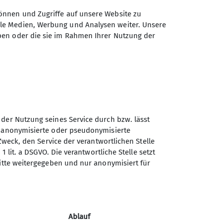
önnen und Zugriffe auf unsere Website zu
ale Medien, Werbung und Analysen weiter. Unsere
htungen. Das Alter ist ziemlich
ben oder die sie im Rahmen Ihrer Nutzung der
aus zur Tourenbesprechung, zum
en Berg-, Ski-, Hoch- oder
nen will, kann sich bei einem der
einfachen Wanderungen über
zu grandiosen Hochtouren wird alles
 der Nutzung seines Service durch bzw. lässt
Sektion Biberach des
n anonymisierte oder pseudonymisierte
Deutschen Alpenvereins
Zweck, den Service der verantwortlichen Stelle
(DAV) e. V.
1 lit. a DSGVO. Die verantwortliche Stelle setzt
ritte weitergegeben und nur anonymisiert für
Ehinger-Tor-Platz 3
88400 Biberach
Telefon +4973513207575
Ablauf
Kontakt