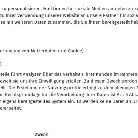
zu personalisieren, Funktionen für soziale Medien anbieten zu k
zu Ihrer Verwendung unserer Website an unsere Partner für sozi
eln sich Bergbegeisterte der verschiedensten Stilric
se mit weiteren Daten zusammen, die Sie ihnen bereitgestellt ha
 verteilt. Wir treffen uns einmal monatlich im DAV-H
ütlichen Plausch. Wer Interesse hat an anspruchsvoll
Wanderungen oder wer neue Bergkameraden kennenler
ch mal bei einem unserer Treffs vorbeischauen. Von 
ertragung von Nutzerdaten und Cookie)
ertouren (bis zum alpinen V. Schwierigkeitsgrad) bis 
g
ouren 2026
Stelle führt Analysen über das Verhalten ihrer Kunden im Rahmen
fs 2026
oweit sie uns ihre Einwilligung erteilen. Zu diesem Zweck werde
elles
ind unsere
Allg. Teilnahmebedingungen
.
llt. Die Erstellung der Nutzungsprofile erfolgt zu dem alleinigen 
r bitte an den Leiter der Gruppe
Thomas Auer
.
. Rechtsgrundlage für die Verarbeitung ihrer Daten ist Art. 6 Abs. 
mm
n eigens bereitgestelltes System ein. Es werden keine Daten an D
erarbeitet.
Zweck