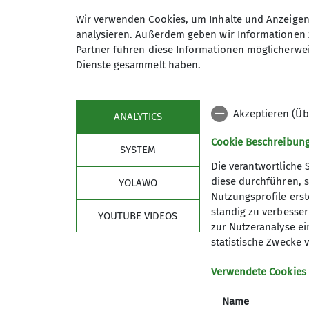
Wir verwenden Cookies, um Inhalte und Anzeigen 
analysieren. Außerdem geben wir Informationen 
In der Hochtourengruppe versamm
Partner führen diese Informationen möglicherwei
homogen zwischen 25 - 65 Jahren
Dienste gesammelt haben.
Erfahrungsaustausch und zum gem
Klettertouren, an gemeinsamen 
Tourenführer melden oder einfa
Akzeptieren (Üb
ANALYTICS
anspruchsvolle Bergtouren, Klett
geboten.
Cookie Beschreibun
SYSTEM
Übersicht über die geplanten T
Die verantwortliche 
Termine für die Hochtouren-Tref
diese durchführen, s
YOLAWO
Sektion
Aktu
Grundlage für eine Teilnahme s
Nutzungsprofile erste
Anfragen und Wünsche richtet ih
ständig zu verbessern
YOUTUBE VIDEOS
Mitglied werden
Progra
zur Nutzeranalyse ei
FAQ
Berichte
statistische Zwecke v
Kontakt
Teilnahmebedingungen
Verwendete Cookies
Details
Rundschreiben
Name
Newsletter