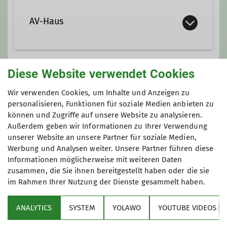
AV-Haus
AV-Haus
Ehinger-Tor-Platz 3
Diese Website verwendet Cookies
88400 Biberach
Gruppe
Wir verwenden Cookies, um Inhalte und Anzeigen zu
personalisieren, Funktionen für soziale Medien anbieten zu
können und Zugriffe auf unsere Website zu analysieren.
Hochtouren
Außerdem geben wir Informationen zu Ihrer Verwendung
unserer Website an unsere Partner für soziale Medien,
Werbung und Analysen weiter. Unsere Partner führen diese
In der Hochtourengruppe versammeln
Informationen möglicherweise mit weiteren Daten
zusammen, die Sie ihnen bereitgestellt haben oder die sie
sich Bergbegeisterte der
im Rahmen Ihrer Nutzung der Dienste gesammelt haben.
verschiedensten Stilrichtungen. Das
Alter ist ziemlich homogen zwischen
ANALYTICS
SYSTEM
YOLAWO
YOUTUBE VIDEOS
25 - 65 Jahren verteilt. Wir treffen uns
Sektion
einmal monatlich im DAV-Haus zur