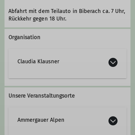
Abfahrt mit dem Teilauto in Biberach ca. 7 Uhr,
Rückkehr gegen 18 Uhr.
Organisation
Claudia Klausner
claudia.klausner@dav-
biberach.de
Unsere Veranstaltungsorte
Qualifikationen
Ammergauer Alpen
Trainerin C Bergsteigen