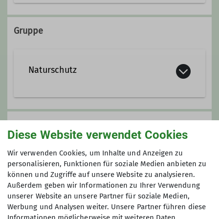
Ammergauer Alpen
Trainer*in C Bergwandern
Gruppe
Wanderleiterin
Tourenleiterin
Naturschutz
Fachübungsleiterin
Unsere Alpen – Heimat einer Vielzahl
Ämter
an Tieren und Pflanzen,
Anmeldung
Diese Website verwendet Cookies
Sehnsuchtsort für
Zweite Vorsitzende
Erholungssuchende, einzigartiger
Bei der Tourenleitung
Wir verwenden Cookies, um Inhalte und Anzeigen zu
Kulturraum. Um diese Funktionen des
Naturschutzreferentin
personalisieren, Funktionen für soziale Medien anbieten zu
Alpenraums, aber auch außeralpiner
können und Zugriffe auf unsere Website zu analysieren.
Anmeldung bis
Gebiete wie der Mittelgebirge, für
Außerdem geben wir Informationen zu Ihrer Verwendung
nachfolgende Generationen zu
unserer Website an unsere Partner für soziale Medien,
10.10.2024
sichern, müssen wir sie schützen.
Werbung und Analysen weiter. Unsere Partner führen diese
Informationen möglicherweise mit weiteren Daten