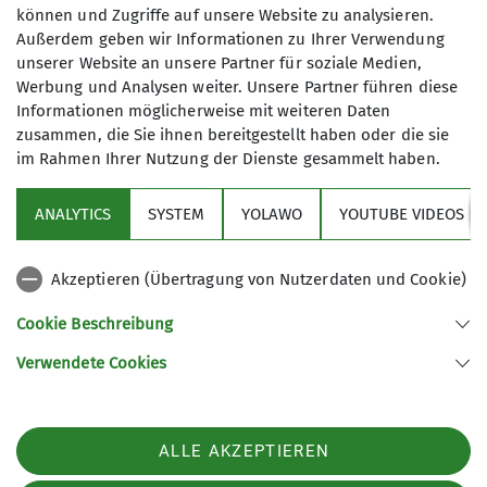
es meistens nicht schnell genug
können und Zugriffe auf unsere Website zu analysieren.
Kletterhalle bezahlen, dafür kannst du an
gehen, bis das Kletterequipment
Außerdem geben wir Informationen zu Ihrer Verwendung
gleich zwei Tagen klettern.
seinen Sicherheitsmantel um uns legt
unserer Website an unsere Partner für soziale Medien,
Zusätzliche Kosten: 5 € für das Frühstück
und es losgehen kann. In der Route
Werbung und Analysen weiter. Unsere Partner führen diese
Informationen möglicherweise mit weiteren Daten
schließlich kommt es zum
zusammen, die Sie ihnen bereitgestellt haben oder die sie
Zusammenspiel von Konzentration,
im Rahmen Ihrer Nutzung der Dienste gesammelt haben.
Kraft und Geschicklichkeit. Es macht
extremen Spaß die versteckten
ANALYTICS
SYSTEM
YOLAWO
YOUTUBE VIDEOS
Bewegungsprobleme zu lösen. Wenn
Sektion
man am Ende am Ausstieg steht, hat
man ein Gefühl, als hätten sich die
Akzeptieren (Übertragung von Nutzerdaten und Cookie)
Aktuelles
Schmetterlinge in Jumbojets
Cookie Beschreibung
verwandelt, die mit einem lauten
Jubelschrei aus dem Körper fliegen
Verwendete Cookies
Sektion Biberach des Deutschen Alpenvereins (DAV) e. V.
wollen.
Ehinger-Tor-Platz 3
88400 Biberach
Diese Faszination wollen wir mit Euch,
ALLE AKZEPTIEREN
Telefon +4973513207575
allen Kindern, Jugendlichen und