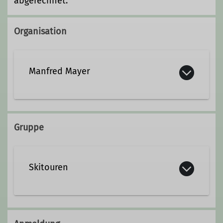
abgerechnet.
Organisation
Manfred Mayer
Kontakt aufnehmen
Gruppe
Qualifikationen
Skitouren
Trainer C
Tourenleiter
Die Skitourengruppe der Sektion
Biberach des Deutschen Alpenvereins