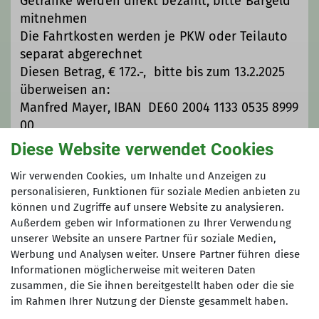
Getränke werden direkt bezahlt, bitte Bargeld
mitnehmen
Die ausgeschriebene Kondition und
Die Fahrtkosten werden je PKW oder Teilauto
die erforderlichen Fähigkeiten sollten
separat abgerechnet
unbedingt beachtet werden, da sonst
Diesen Betrag, € 172.-, bitte bis zum 13.2.2025
im Zweifel die gesamte Gruppe zur
überweisen an:
Umkehr gezwungen sein kann.
Manfred Mayer, IBAN DE60 2004 1133 0535 8999
00
Die Anmeldung zu den Touren erfolgt
Erst mit der Zahlung ist die Anmeldung
Diese Website verwendet Cookies
in der Regel direkt über
Yolawo
oder
verbindlich.
vorab über die Tourenleiter.
Wir verwenden Cookies, um Inhalte und Anzeigen zu
Eine kostenfreie Absage ist bis zum 14.2.2025
personalisieren, Funktionen für soziale Medien anbieten zu
möglich
können und Zugriffe auf unsere Website zu analysieren.
Grundlage für eine Teilnahme sind
Außerdem geben wir Informationen zu Ihrer Verwendung
unsere
Allg. Teilnahmebedingungen
.
Auf die Teilnahmebedingungen der Sektion
unserer Website an unsere Partner für soziale Medien,
Anfragen und Wünsche richtet ihr
Biberach wird hingewiesen.
Werbung und Analysen weiter. Unsere Partner führen diese
bitte an den Leiter der Gruppe
Kristof
Informationen möglicherweise mit weiteren Daten
Hecht
zusammen, die Sie ihnen bereitgestellt haben oder die sie
im Rahmen Ihrer Nutzung der Dienste gesammelt haben.