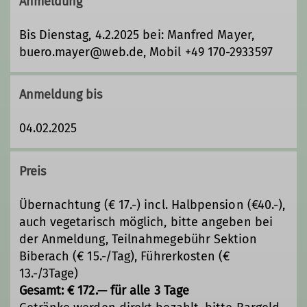
Anmeldung
unternimmt während des
Winterhalbjahres abwechslungsreiche
Bis Dienstag, 4.2.2025 bei: Manfred Mayer,
Skitouren in verschiedenen
buero.mayer@web.de, Mobil +49 170-2933597
Schwierigkeitsgraden. Unsere Ziele
liegen im heimischen Allgäu, im
Anmeldung bis
Tannheimer Tal, im Bregenzerwald und
im schweizerischen Graubünden –
04.02.2025
aber auch in weiteren attraktiven
Skitourengebieten des angrenzenden
europäischen Auslands.
Preis
Alle Unternehmungen werden von
Übernachtung (€ 17.-) incl. Halbpension (€40.-),
erfahrenen und bestens
auch vegetarisch möglich, bitte angeben bei
ausgebildeten Tourenleiterinnen und
der Anmeldung, Teilnahmegebühr Sektion
Tourenleitern geführt. Detaillierte
Biberach (€ 15.-/Tag), Führerkosten (€
Informationen zu den einzelnen
13.-/3Tage)
Touren finden Sie im aktuellen
Gesamt: € 172.— für alle 3 Tage
Tourenprogramm
.