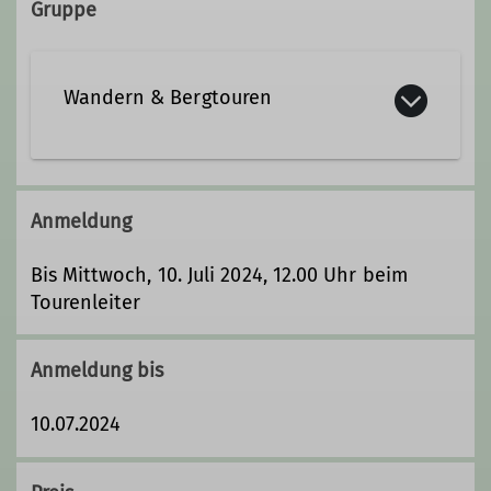
Gruppe
Wandern & Bergtouren
Die Wandern & Bergtourengruppe der
Sektion Biberach des Deutschen
Anmeldung
Alpenvereines unternimmt während
des ganzen Jahres Touren in
Bis Mittwoch, 10. Juli 2024, 12.00 Uhr beim
verschiedenen Schwierigkeitsgraden
Tourenleiter
sowohl im heimischen Umland, auf
der Schwäbischen Alb, überwiegend
Anmeldung bis
im nahen Alpenraum aber auch im
angrenzenden europäischen Ausland.
10.07.2024
Durchgeführt und angeboten werden
die Unternehmungen von versierten