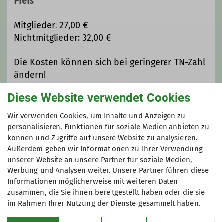
Preis
Tourenleiterinnen und
Tourenleitern. Die genauen
Mitglieder: 27,00 €
Informationen können dem
Nichtmitglieder: 32,00 €
Tourenprogramm und den einzelnen
Tourenausschreibungen entnommen
Die Kosten können sich bei geringerer TN-Zahl
werden.
ändern!
Diese Website verwendet Cookies
Grundlage für eine Teilnahme sind
Auf die Teilnahmebedingungen des DAV
unsere
Allg. Teilnahmebedingungen
.
Biberach wird hingewiesen!
Wir verwenden Cookies, um Inhalte und Anzeigen zu
Anfragen und Wünsche richtet ihr
personalisieren, Funktionen für soziale Medien anbieten zu
bitte an die Leiterin der
können und Zugriffe auf unsere Website zu analysieren.
Maximale Teilnehmeranzahl
Gruppe
Martina Winkler
.
Außerdem geben wir Informationen zu Ihrer Verwendung
unserer Website an unsere Partner für soziale Medien,
8
Werbung und Analysen weiter. Unsere Partner führen diese
Details
Informationen möglicherweise mit weiteren Daten
zusammen, die Sie ihnen bereitgestellt haben oder die sie
im Rahmen Ihrer Nutzung der Dienste gesammelt haben.