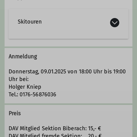
Skitouren
Die Skitourengruppe der Sektion
Biberach des Deutschen Alpenvereins
Anmeldung
unternimmt während des
Winterhalbjahres abwechslungsreiche
Donnerstag, 09.01.2025 von 18:00 Uhr bis 19:00
Skitouren in verschiedenen
Uhr bei:
Schwierigkeitsgraden. Unsere Ziele
Holger Kniep
liegen im heimischen Allgäu, im
Tel.: 0176-56876036
Tannheimer Tal, im Bregenzerwald und
im schweizerischen Graubünden –
Preis
aber auch in weiteren attraktiven
Skitourengebieten des angrenzenden
DAV Mitglied Sektion Biberach: 15,- €
europäischen Auslands.
DAV Mitglied fremde Sektion: 20,- €