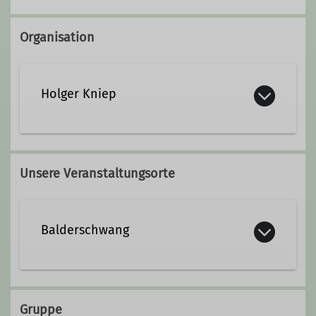
Organisation
Holger Kniep
holger.kniep@dav-biberach.de
Unsere Veranstaltungsorte
Qualifikationen
Balderschwang
Tourenleiter
Trainer C Skibergsteigen
Balderschwang
Gruppe