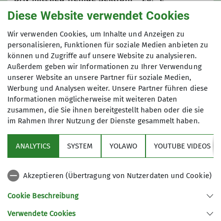
Nicht DAV Mitglied: 25,- €
Alle Unternehmungen werden von
Diese Website verwendet Cookies
erfahrenen und bestens
Wir verwenden Cookies, um Inhalte und Anzeigen zu
zzgl. Fahrtkosten (werden separat
ausgebildeten Tourenleiterinnen und
personalisieren, Funktionen für soziale Medien anbieten zu
abgerechnet)
Tourenleitern geführt. Detaillierte
können und Zugriffe auf unsere Website zu analysieren.
Informationen zu den einzelnen
Außerdem geben wir Informationen zu Ihrer Verwendung
Auf die Teilnahmebedingungen der Sektion
Touren finden Sie im aktuellen
unserer Website an unsere Partner für soziale Medien,
Biberach wird hingewiesen!
Tourenprogramm
.
Werbung und Analysen weiter. Unsere Partner führen diese
Informationen möglicherweise mit weiteren Daten
zusammen, die Sie ihnen bereitgestellt haben oder die sie
Die ausgeschriebene Kondition und
im Rahmen Ihrer Nutzung der Dienste gesammelt haben.
die erforderlichen Fähigkeiten sollten
unbedingt beachtet werden, da sonst
ANALYTICS
SYSTEM
YOLAWO
YOUTUBE VIDEOS
im Zweifel die gesamte Gruppe zur
Sektion
Umkehr gezwungen sein kann.
Akzeptieren (Übertragung von Nutzerdaten und Cookie)
Aktuelles
Die Anmeldung zu den Touren erfolgt
Cookie Beschreibung
in der Regel direkt über
Yolawo
oder
vorab über die Tourenleiter.
Verwendete Cookies
Sektion Biberach des Deutschen Alpenvereins (DAV) e. V.