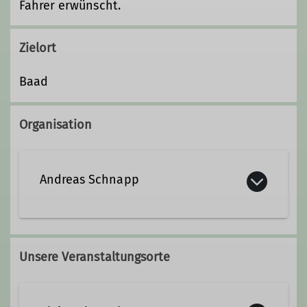
Fahrer erwünscht.
Zielort
Baad
Organisation
Andreas Schnapp
andreas.schnapp@dav-
biberach.de
Unsere Veranstaltungsorte