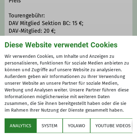
Preis
Vorarlberg. Angeboten werden die
Touren von versierten
Tourengebühr:
Tourenleiter*innen.
DAV Mitglied Sektion BC: 15 €;
Unser aktuelles Programm findet ihr
DAV-Mitglied: 20 €;
hier.
Nicht DAV-Mitglied: 25 €.
Schneeschuhtouren Winter 2025-
Diese Website verwendet Cookies
2026.pdf
Fahrkosten und Parkkosten: ca. 20 €
Detailbeschreibungen zu den Touren
Wir verwenden Cookies, um Inhalte und Anzeigen zu
sind zukünftig unter unserem neuen
personalisieren, Funktionen für soziale Medien anbieten zu
können und Zugriffe auf unsere Website zu analysieren.
Buchungssystem "YOLAWO" zu finden,
Maximale Teilnehmeranzahl
Außerdem geben wir Informationen zu Ihrer Verwendung
auf dem ihr euch, ab dieser Saison zur
unserer Website an unsere Partner für soziale Medien,
jeweiligen Tour auch anmelden
12
Werbung und Analysen weiter. Unsere Partner führen diese
werdet. Die Tourenbeschreibungen
Informationen möglicherweise mit weiteren Daten
werden wir spätestens wenige Tage
zusammen, die Sie ihnen bereitgestellt haben oder die sie
vor der jeweiligen Tour in YOLAWO
im Rahmen Ihrer Nutzung der Dienste gesammelt haben.
einstellen. Schaut einfach öfters mal
rein.
ANALYTICS
SYSTEM
YOLAWO
YOUTUBE VIDEOS
Wer möchte kann sich auch per Mail
Sektion