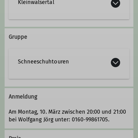
Qualifikationen
Kleinwalsertal
Tourenleiter
Kleinwalsertal
Gruppe
Schneeschuhtouren
Die Schneeschuhtourengruppe
unserer Sektion unternimmt während
Anmeldung
der Wintermonate
Schneeschuhtouren in verschiedenen
Am Montag, 10. März zwischen 20:00 und 21:00
Schwierigkeitsgraden, sowohl im
bei Wolfgang Jörg unter: 0160-99861705.
heimischen Allgäu, im Tannheimer Tal,
im Bregenzer Wald und im nahen