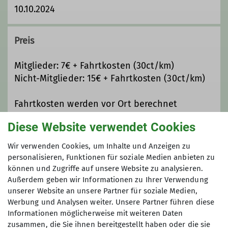
10.10.2024
Pünktlich zum Saisonstart steht das
Mountainbike Touren- und
Ausbildungsprogramm 2026 (siehe
Preis
Rundschreiben). Schaut gern
regelmäßig auf unserer Homepage für
Mitglieder: 7€ + Fahrtkosten (30ct/km)
Änderungen und neue Angebote
Nicht-Mitglieder: 15€ + Fahrtkosten (30ct/km)
vorbei.
Fahrtkosten werden vor Ort berechnet
Feierabendrunde für die Saison 2026
Diese Website verwendet Cookies
startet am 02. April!
Auf die Teilnahmebedingungen des DAV
Wir treffen uns jeden Donnerstag um
Biberach wird hingewiesen!
Wir verwenden Cookies, um Inhalte und Anzeigen zu
17.30 an der Kletterhalle zu einer
personalisieren, Funktionen für soziale Medien anbieten zu
anfängertauglichen Tour rund um
können und Zugriffe auf unsere Website zu analysieren.
Maximale Teilnehmeranzahl
Biberach (ca. 2 h). E-Biker und Bio-
Außerdem geben wir Informationen zu Ihrer Verwendung
Biker sind beide herzlich willkommen,
unserer Website an unsere Partner für soziale Medien,
8
Werbung und Analysen weiter. Unsere Partner führen diese
ein Mountainbike sollte es allerdings
Informationen möglicherweise mit weiteren Daten
schon sein.
zusammen, die Sie ihnen bereitgestellt haben oder die sie