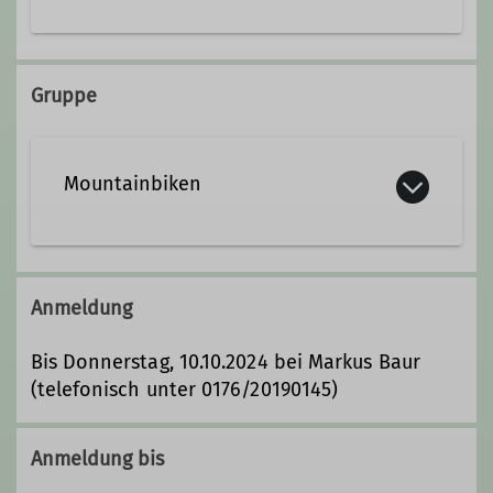
Trainer C
Wolfegg
Gruppe
Mountainbiken
Die im Jahr 2019 gegründete
Mountainbikegruppe des DAV
Anmeldung
Biberach hat es sich zum Ziel gesetzt
den Bergsport „Mountainbiken“ zum
Bis Donnerstag, 10.10.2024 bei Markus Baur
festen Bestandteil der Sektion zu
(telefonisch unter 0176/20190145)
machen.
Anmeldung bis
Touren und Ausbildung 2026