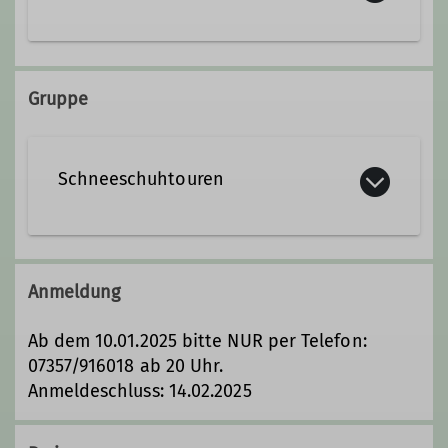
Tourenleiterin
Wanderleiterin
Ämter
Gruppe
Leiterin Schneeschuhtourengruppe
Schneeschuhtouren
Die Schneeschuhtourengruppe
unserer Sektion unternimmt während
Anmeldung
der Wintermonate
Schneeschuhtouren in verschiedenen
Ab dem 10.01.2025 bitte NUR per Telefon:
Schwierigkeitsgraden, sowohl im
07357/916018 ab 20 Uhr.
heimischen Allgäu, im Tannheimer Tal,
Anmeldeschluss: 14.02.2025
im Bregenzer Wald und im nahen
Vorarlberg. Angeboten werden die