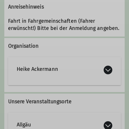
Anreisehinweis
Fahrt in Fahrgemeinschaften (Fahrer
erwünscht!) Bitte bei der Anmeldung angeben.
Organisation
Heike Ackermann
heike.ackermann@dav-
biberach.de
Unsere Veranstaltungsorte
Qualifikationen
Allgäu