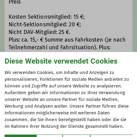
Preis
Touren von versierten
Tourenleiter*innen.
Kosten Sektionsmitglied: 15 €;
Unser aktuelles Programm findet ihr
Nicht-Sektionsmitglied: 20 €;
hier.
Nicht DAV-Mitglied: 25 €.
Schneeschuhtouren Winter 2025-
Plus: ca. 15,- € Summe aus Fahrkosten (je nach
2026.pdf
Teilnehmerzahl und Fahrsituation). Plus:
Detailbeschreibungen zu den Touren
eventuell Parkosten.
sind zukünftig unter unserem neuen
Diese Website verwendet Cookies
Plus: Frühstück ca. 8,50 €. Plus: eventuell
Buchungssystem "YOLAWO" zu finden,
andere Kosten.
auf dem ihr euch, ab dieser Saison zur
Wir verwenden Cookies, um Inhalte und Anzeigen zu
jeweiligen Tour auch anmelden
personalisieren, Funktionen für soziale Medien anbieten zu
können und Zugriffe auf unsere Website zu analysieren.
werdet. Die Tourenbeschreibungen
Maximale Teilnehmeranzahl
Außerdem geben wir Informationen zu Ihrer Verwendung
werden wir spätestens wenige Tage
unserer Website an unsere Partner für soziale Medien,
vor der jeweiligen Tour in YOLAWO
15
Werbung und Analysen weiter. Unsere Partner führen diese
einstellen. Schaut einfach öfters mal
Informationen möglicherweise mit weiteren Daten
rein.
zusammen, die Sie ihnen bereitgestellt haben oder die sie
Wer möchte kann sich auch per Mail
im Rahmen Ihrer Nutzung der Dienste gesammelt haben.
informieren lassen. Für die Aufnahme