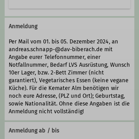
Die Schneeschuhtourengruppe
unserer Sektion unternimmt während
Anmeldung
der Wintermonate
Schneeschuhtouren in verschiedenen
Per Mail vom 01. bis 05. Dezember 2024, an
Schwierigkeitsgraden, sowohl im
andreas.schnapp-@dav-biberach.de mit
heimischen Allgäu, im Tannheimer Tal,
Angabe eurer Telefonnummer, einer
im Bregenzer Wald und im nahen
Notfallnummer, Bedarf LVS Ausrüstung, Wunsch
Vorarlberg. Angeboten werden die
10er Lager, bzw. 2-Bett Zimmer (nicht
Touren von versierten
garantiert), Vegetarisches Essen (keine vegane
Tourenleiter*innen.
Küche). Für die Kemater Alm benötigen wir
Unser aktuelles Programm findet ihr
noch eure Adresse, (PLZ und Ort); Geburtstag,
hier.
sowie Nationalität. Ohne diese Angaben ist die
Schneeschuhtouren Winter 2025-
Anmeldung nicht vollständig!
2026.pdf
Detailbeschreibungen zu den Touren
Anmeldung ab / bis
sind zukünftig unter unserem neuen