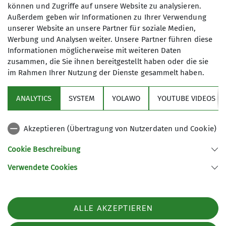
mangelndem Können oder fehlender
können und Zugriffe auf unsere Website zu analysieren.
Maximale Teilnehmeranzahl
bzw. falscher Ausrüstung ablehnen.
Außerdem geben wir Informationen zu Ihrer Verwendung
Wir sind immer auf der Suche nach
unserer Website an unsere Partner für soziale Medien,
14
Werbung und Analysen weiter. Unsere Partner führen diese
neuen Tourenleiter*Innen. Falls du
Informationen möglicherweise mit weiteren Daten
Interesse hast in unserem Team
zusammen, die Sie ihnen bereitgestellt haben oder die sie
mitzuarbeiten bitte Heike Ackermann
im Rahmen Ihrer Nutzung der Dienste gesammelt haben.
oder einen der anderen Tourenleiter
kontaktieren.
ANALYTICS
SYSTEM
YOLAWO
YOUTUBE VIDEOS
Grundlage für eine Teilnahme sind
Sektion
unsere
Allg. Teilnahmebedingungen
.
Anfragen und Wünsche richtet ihr
Akzeptieren (Übertragung von Nutzerdaten und Cookie)
Aktuelles
bitte an
Heike Ackermann
.
Cookie Beschreibung
Schwierigkeiten der
Schneeschuhtouren:
Verwendete Cookies
Sektion Biberach des Deutschen Alpenvereins (DAV) e. V.
I = leicht: maximal mittelsteile Wege
ohne ausgesetzte Abschnitte
Ehinger-Tor-Platz 3
88400 Biberach
Kondition für 2 - 4 Stunden.
ALLE AKZEPTIEREN
Telefon +4973513207575
I - II = leicht bis mittel: Im Normalfall