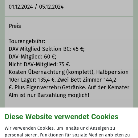
Buchungssystem "YOLAWO" zu finden,
01.12.2024 / 05.12.2024
auf dem ihr euch, ab dieser Saison zur
jeweiligen Tour auch anmelden
werdet. Die Tourenbeschreibungen
Preis
werden wir spätestens wenige Tage
vor der jeweiligen Tour in YOLAWO
Tourengebühr:
einstellen. Schaut einfach öfters mal
DAV Mitglied Sektion BC: 45 €;
rein.
DAV-Mitglied: 60 €;
Wer möchte kann sich auch per Mail
Nicht DAV-Mitglied: 75 €.
informieren lassen. Für die Aufnahme
Kosten Übernachtung (komplett), Halbpension
auf die Verteilerliste bitte Andreas
10er Lager: 135,4 €. Zwei Bett Zimmer 144,2
Schnapp kontaktieren
€. Plus Eigenverzehr/Getränke. Auf der Kemater
(
andreas.schnapp@dav-biberach.de
).
Alm ist nur Barzahlung möglich!
Bitte beachten: Die Touren können je
nach Wetter-, Schnee- Lawinenlage
Fahrkosten und Parkkosten: ca. 30 €
Diese Website verwendet Cookies
verändert, verschoben, oder abgesagt
Auf die Teilnahmebedingungen der Sektion
werden. Die Tourenleitung kann die
wird hingewiesen!
Wir verwenden Cookies, um Inhalte und Anzeigen zu
Teilnahme an einer Tour wegen
personalisieren, Funktionen für soziale Medien anbieten zu