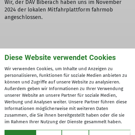
Wir, der DAV Biberach haben uns im November
2024 der lokalen Mitfahrplattform fahrmob
angeschlossen.
Durch geteilte Fahrten wollen auch wir einen
Diese Website verwendet Cookies
Beitrag zur Reduzierung unseres CO²
Wir verwenden Cookies, um Inhalte und Anzeigen zu
Fußabdruckes leisten.
personalisieren, Funktionen für soziale Medien anbieten zu
können und Zugriffe auf unsere Website zu analysieren.
Deshalb machen wir mit!
Außerdem geben wir Informationen zu Ihrer Verwendung
unserer Website an unsere Partner für soziale Medien,
Die Stärke der Mitfahrplattform liegt in der
Werbung und Analysen weiter. Unsere Partner führen diese
Regionalität und auch darin, dass Vereine,
Informationen möglicherweise mit weiteren Daten
Arbeitgeber und andere Institutionen aktiv
zusammen, die Sie ihnen bereitgestellt haben oder die sie
eingebunden werden.
im Rahmen Ihrer Nutzung der Dienste gesammelt haben.
Man registriert sich und fährt für einen Verein