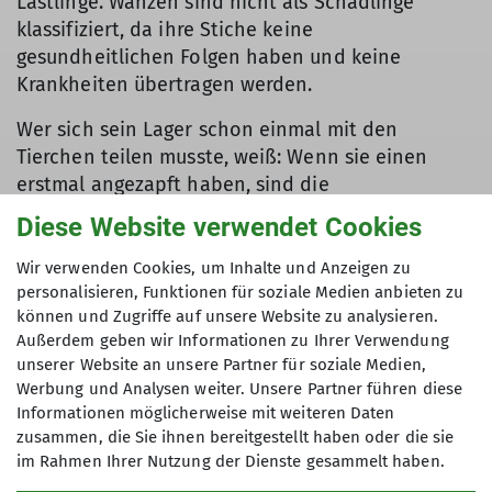
Lästlinge. Wanzen sind nicht als Schädlinge
klassifiziert, da ihre Stiche keine
gesundheitlichen Folgen haben und keine
Krankheiten übertragen werden.
Wer sich sein Lager schon einmal mit den
Tierchen teilen musste, weiß: Wenn sie einen
erstmal angezapft haben, sind die
zurückbleibenden Stiche äußerst unangenehm,
Diese Website verwendet Cookies
wenn auch nicht gesundheitsgefährdend. Die
Stiche können typabhängig unterschiedliche
Wir verwenden Cookies, um Inhalte und Anzeigen zu
Formen aufweisen. Typisch sind mehrere
personalisieren, Funktionen für soziale Medien anbieten zu
können und Zugriffe auf unsere Website zu analysieren.
Einstichstellen mit leicht rötlicher Verfärbung.
Außerdem geben wir Informationen zu Ihrer Verwendung
Gegen den Juckreiz helfen die gängigen
unserer Website an unsere Partner für soziale Medien,
Hausmittel:
gut mit Seifenwasser abspülen oder
Werbung und Analysen weiter. Unsere Partner führen diese
mit Zitronensaft / Aloe Vera behandeln
. Der
Informationen möglicherweise mit weiteren Daten
Juckreiz kann je nach Person bis zu einer Woche
zusammen, die Sie ihnen bereitgestellt haben oder die sie
anhalten.
im Rahmen Ihrer Nutzung der Dienste gesammelt haben.