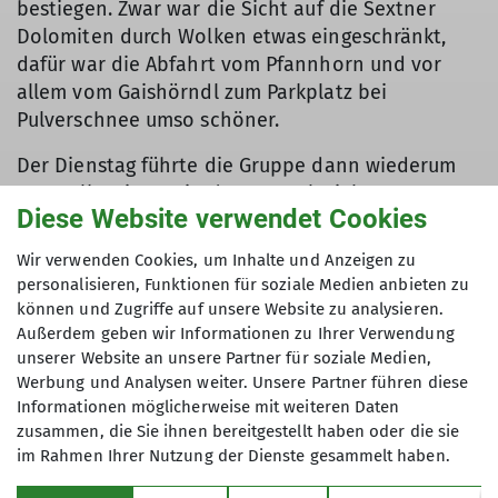
bestiegen. Zwar war die Sicht auf die Sextner
Dolomiten durch Wolken etwas eingeschränkt,
dafür war die Abfahrt vom Pfannhorn und vor
allem vom Gaishörndl zum Parkplatz bei
Pulverschnee umso schöner.
Der Dienstag führte die Gruppe dann wiederum
von Kalkstein aus in das Rosstal. Ziel war
Diese Website verwendet Cookies
ursprünglich die Kreuzspitze mit 2624 m Höhe,
doch aufkommende Wolken, verbunden mit
Wir verwenden Cookies, um Inhalte und Anzeigen zu
schlechter Sicht und ein schöner Nordhang ließ
personalisieren, Funktionen für soziale Medien anbieten zu
die Skibergsteiger den Mosesgungge, 2552 m
können und Zugriffe auf unsere Website zu analysieren.
besteigen. Belohnt wurden sie neben einer
Außerdem geben wir Informationen zu Ihrer Verwendung
schönen Sicht in die Dolomiten und Hohen
unserer Website an unsere Partner für soziale Medien,
Werbung und Analysen weiter. Unsere Partner führen diese
Tauern mit einer tollen Abfahrt ins Rosstal.
Informationen möglicherweise mit weiteren Daten
Für Mittwoch war Schneefall angesagt, so dass
zusammen, die Sie ihnen bereitgestellt haben oder die sie
im Rahmen Ihrer Nutzung der Dienste gesammelt haben.
erst um 10 Uhr, nach einem vom Gasthof
spendierten Prosecco-Frühstück, zu einer