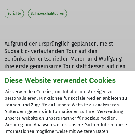
Berichte
Schneeschuhtouren
Aufgrund der ursprünglich geplanten, meist
Südseitig- verlaufenden Tour auf den
Schönkahler entschieden Maren und Wolfgang
ihre erste gemeinsame Tour stattdessen auf den
großen Ochsenkopf anzubieten. Diese Technisch
Diese Website verwendet Cookies
einfache, aber lange Tour, führt vom Ostertaler
Parkplatz (996m) relativ schneesicher zuerst
Wir verwenden Cookies, um Inhalte und Anzeigen zu
nordseitig bis zur Oberalpe (1.380m) und dann
personalisieren, Funktionen für soziale Medien anbieten zu
ostseitig steiler bis zum Großen Ochsenkopf
können und Zugriffe auf unsere Website zu analysieren.
(1.662m). Trotz der eher verhaltenen
Außerdem geben wir Informationen zu Ihrer Verwendung
unserer Website an unsere Partner für soziale Medien,
Wettervorhersage starteten wir am Sonntag mit
Werbung und Analysen weiter. Unsere Partner führen diese
insgesamt 14 Teilnehmern unsere Tour. Es zeigte
Informationen möglicherweise mit weiteren Daten
sich rasch, dass Maren und Wolfgang die richtige