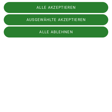
stellenweise etwas sulzig werdenden Schnee und
ALLE AKZEPTIEREN
einer kleinen Hosenbodenrutscheinlage zur
Mittelalpe, in der wir eine gemütliche Einkehr mit
AUSGEWÄHLTE AKZEPTIEREN
leckeren Kaspressknödelsuppen und Co.
genossen, einschließlich regionalem Bergkäsekauf
ALLE ABLEHNEN
dort!
Der Weg zurück zum Parkplatz war dann noch
angenehm zu gehen und um etwa 13 Uhr waren
wir bereits am Auto.
Eine zwar schnelle, aber deshalb nicht weniger
schöne Runde!
Tourenleitung und Autorin: Heike Ackermann