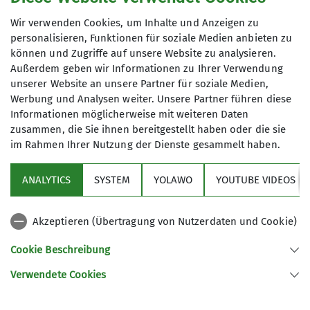
Wir verwenden Cookies, um Inhalte und Anzeigen zu
Zu fünft starteten wir morgens um 7:00 Uhr am
personalisieren, Funktionen für soziale Medien anbieten zu
Jordanbadparkplatz bei bewölktem Himmel.
können und Zugriffe auf unsere Website zu analysieren.
Dieser lockerte sich zusehends in Richtung Berge
Außerdem geben wir Informationen zu Ihrer Verwendung
auf, so dass wir den Tag mit einem Sonne-
unserer Website an unsere Partner für soziale Medien,
Schleierwolken-Mix erwarten konnten! Vom
Werbung und Analysen weiter. Unsere Partner führen diese
Parkplatz am Skilift gings dann gleich auf die
Informationen möglicherweise mit weiteren Daten
zusammen, die Sie ihnen bereitgestellt haben oder die sie
kleinen „Bretter“ und flott hinauf Richtung Gipfel.
im Rahmen Ihrer Nutzung der Dienste gesammelt haben.
Die Tour ist immer ein schönes Erlebnis:
Unschwer und mit (meist!) gutem Schnee, man
ANALYTICS
SYSTEM
YOLAWO
YOUTUBE VIDEOS
gewinnt schnell an Höhe und gleich schon öffnen
sich die Aussichten auf die Allgäuer
Berglandschaft mit ihren markanten Gipfeln!
Akzeptieren (Übertragung von Nutzerdaten und Cookie)
Hoch auf dem Gipfel des Riedberger Horns, den
Cookie Beschreibung
wir in kurzer Zeit erreichten, gab es dann den
traumhaften 360-Grad-Blick, der jedes Mal wieder
Verwendete Cookies
neu fasziniert. Gerade wie fürs Werbeprospekt!
Hinab ging es dann auf der anderen Seite und im