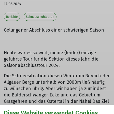
17.03.2024
Berichte
Schneeschuhtouren
Gelungener Abschluss einer schwierigen Saison
Heute war es so weit, meine (leider) einzige
geführte Tour für die Sektion dieses Jahr: die
Saisonabschlusstour 2024.
Die Schneesituation diesen Winter im Bereich der
Allgäuer Berge unterhalb von 2000m ließ häufig
zu wünschen übrig. Aber wir haben ja zumindest
die Balderschwanger Ecke und das Gebiet um
Grasgehren und das Ostertal in der Nähe! Das Ziel
war somit schnell ausgemacht; es war die
Diese Website verwendet Cookies
Klassiker-Tour aufs Riedberger Horn.