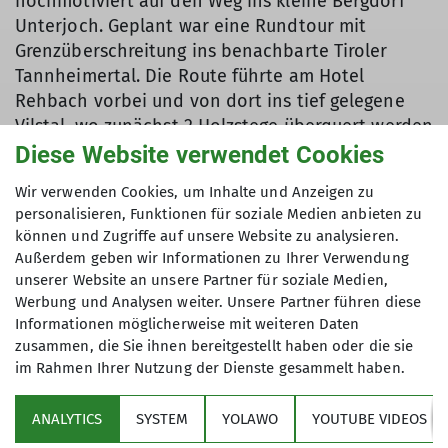
hochmotiviert auf den Weg ins kleine Bergdorf
Unterjoch. Geplant war eine Rundtour mit
Grenzüberschreitung ins benachbarte Tiroler
Tannheimertal. Die Route führte am Hotel
Rehbach vorbei und von dort ins tief gelegene
Vilstal, wo zunächst 2 Holzstege überquert werden
mussten. Beim Talmarsch konnten die Teilnehmer
Diese Website verwendet Cookies
gleich Berghang-abwärts gehen üben. Auf der
Wir verwenden Cookies, um Inhalte und Anzeigen zu
anderen Talseite führte die Route weiter entlang
personalisieren, Funktionen für soziale Medien anbieten zu
der Vils aber immer höher steigend auf ein
können und Zugriffe auf unsere Website zu analysieren.
Sonnenplateau, wo eine wohlverdiente
Außerdem geben wir Informationen zu Ihrer Verwendung
Vesperrast eingelegt wurde. Hier trafen wir
unserer Website an unsere Partner für soziale Medien,
nahezu unberührte Schneelandschaft an und die
Werbung und Analysen weiter. Unsere Partner führen diese
Teilnehmer machten sich gestärkt im hügeligen
Informationen möglicherweise mit weiteren Daten
zusammen, die Sie ihnen bereitgestellt haben oder die sie
Gelände auf, Richtung Südwesten in das immer
im Rahmen Ihrer Nutzung der Dienste gesammelt haben.
näher-kommende Tannheimertal. Nahe
Ortseingang Schattwald, am Stauwehr der Vils,
ANALYTICS
SYSTEM
YOLAWO
YOUTUBE VIDEOS
galt es die Staumauer am Kraftwerk zu