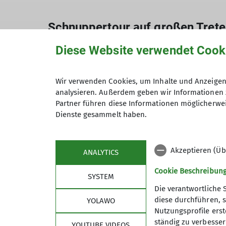
Schnuppertour auf großen Trete
07.01.2024
Diese Website verwendet Cook
Berichte
Schneeschuhtouren
Wir verwenden Cookies, um Inhalte und Anzeigen 
analysieren. Außerdem geben wir Informationen 
Schnuppern auf großen Tretern im Schnee 
Partner führen diese Informationen möglicherwei
Dienste gesammelt haben.
Zum Schnuppern auf großen Tretern im Sch
Akzeptieren (Üb
ANALYTICS
Januar ins Gebiet der westlichen Nagelfluh
Cookie Beschreibun
Schnuppertour gestaltete sich wegen der 
SYSTEM
Schnee war zwar vorhergesagt, allerdings 
Die verantwortliche 
diese durchführen, s
ins Hochtal des Hochhäderich auf ca. 120
YOLAWO
Nutzungsprofile erste
25cm frisch gefallenem Pulverschnee vor. 
ständig zu verbessern
YOUTUBE VIDEOS