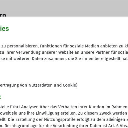
rn
ies
zu personalisieren, Funktionen für soziale Medien anbieten zu k
© Thomas Haile
zu Ihrer Verwendung unserer Website an unsere Partner für sozi
im Gebiet der westlichen Nagelfluhkette.
se mit weiteren Daten zusammen, die Sie ihnen bereitgestellt ha
nee ging es für 17 Teilnehmer am 07.
ertragung von Nutzerdaten und Cookie)
kette. Die Planung für die
g
komplexen Wetterlage schwierig.
in höheren Lagen. Somit fiel die Wahl
Stelle führt Analysen über das Verhalten ihrer Kunden im Rahmen
oweit sie uns ihre Einwilligung erteilen. Zu diesem Zweck werde
0 m Seehöhe. Dort fanden wir ca.
llt. Die Erstellung der Nutzungsprofile erfolgt zu dem alleinigen 
Die Basis war somit perfekt gegeben
. Rechtsgrundlage für die Verarbeitung ihrer Daten ist Art. 6 Abs. 