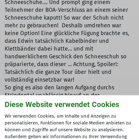
Schneeschuhe…. Und prompt ging einem
Teilnehmer der BOA-Verschluss an einem seiner
Schneeschuhe kaputt! So war der Schuh nicht
mehr zu gebrauchen! Deshalb umdrehen war
keine Option! Eine glückliche Fügung brachte es,
dass Edwin tatsächlich Kabelbinder und
Klettbänder dabei hatte… und mit
handwerklichem Geschick den Schneeschuh so
präparierte, dass dieser … Achtung, Spoiler!:
Tatsächlich die ganze Tour über hielt und
vollständig einsetzbar war!
So ging es also den langen Aufgang durchs
Strindental unablässig hinauf an der
Strindenalpe vorbei, stets flankiert von den
Diese Website verwendet Cookies
mächtig-schroffen Felswänden des
Wir verwenden Cookies, um Inhalte und Anzeigen zu
Litnissschrofens zu unserer Linken. Kurz vor der
personalisieren, Funktionen für soziale Medien anbieten zu
Strindenscharte kam dann auch die vom
können und Zugriffe auf unsere Website zu analysieren.
Wetterbericht versprochene Sonne durch und
Außerdem geben wir Informationen zu Ihrer Verwendung