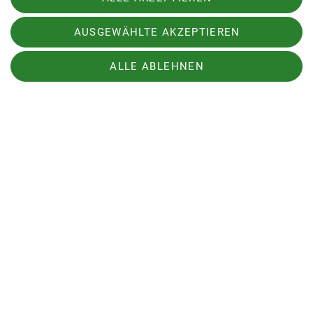
Sensibilisiert wurden die Teilnehmer auch auf das
ständige Üben mit der Ausrüstung, um das
AUSGEWÄHLTE AKZEPTIEREN
Gelernte zu festigen.
ALLE ABLEHNEN
Nach Beendigung des Praxisteils und
Beantwortung von Fragen, sowie Aufnehmen von
Feedback der Teilnehmer, ging es auf der
Heimfahrt noch auf eine kurze Einkehr in eine
bekannte Bäckerei in Diepoldshofen.
Übungsleiter: Heinz Reinhardt, Friedemann Scheu,
Thomas Haile
Bericht: Thomas Haile