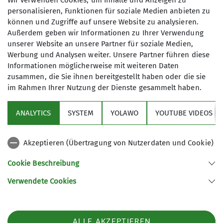
Wir verwenden Cookies, um Inhalte und Anzeigen zu
unterwegs. Mit der Allgäuer Bergwelt im Rücken,
personalisieren, Funktionen für soziale Medien anbieten zu
gab Heinz Reinhardt zum Start im Schnee
können und Zugriffe auf unsere Website zu analysieren.
praxisnahe Informationen zu Lawinen, Umgang
Außerdem geben wir Informationen zu Ihrer Verwendung
mit dem LVS-Gerät, Sonde und Schaufel. Danach
unserer Website an unsere Partner für soziale Medien,
Werbung und Analysen weiter. Unsere Partner führen diese
wurde in drei Gruppen aufgeteilt. Die Übungsleiter
Informationen möglicherweise mit weiteren Daten
bereiteten für jeden Gruppenteilnehmer,
zusammen, die Sie ihnen bereitgestellt haben oder die sie
nacheinander, praxisnah, eine
im Rahmen Ihrer Nutzung der Dienste gesammelt haben.
Personenverschüttung vor. Im Anschluss folgte
mit dem LVS-Gerät die Signalsuche des
ANALYTICS
SYSTEM
YOLAWO
YOUTUBE VIDEOS
Verschütteten, dann Grob- und Feinsuche. Nach
Lokalisierung des Verschütteten (vergrabenes
Akzeptieren (Übertragung von Nutzerdaten und Cookie)
LVS-Gerät) erfolgte die Punktsuche mit der
Lawinensonde, anschließend ging es an das
Cookie Beschreibung
Freischaufeln der „Person“. Ergänzend zur
Einzelverschüttung wurde die
Verwendete Cookies
Mehrfachverschüttung eingebracht, sowie
Themen zur Ersten Hilfe, Notrufabsetzung und
weitere Erfahrungen der Übungsleiter.
ALLE AKZEPTIEREN