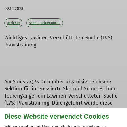
09.12.2023
Berichte
Schneeschuhtouren
Wichtiges Lawinen-Verschütteten-Suche (LVS)
Praxistraining
Am Samstag, 9. Dezember organisierte unsere
Sektion für interessierte Ski- und Schneeschuh-
Tourengänger ein Lawinen-Verschütteten-Suche
(LVS) Praxistraining. Durchgeführt wurde diese
Ausbildung am Eschacher Weiher, oberhalb
Diese Website verwendet Cookies
Buchenberg. Insgesamt 11 Teilnehmer, davon 3
Übungsleiter, waren bei dieser Veranstaltung