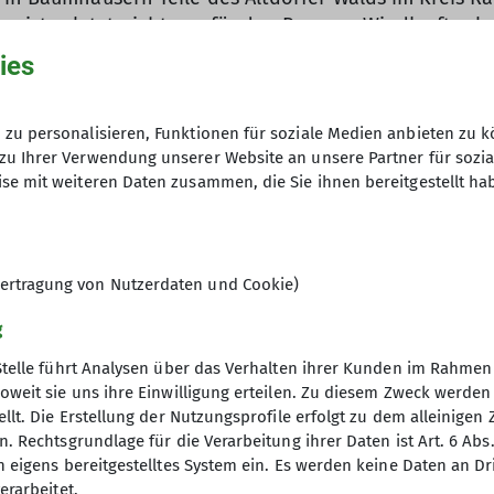
 ist zuletzt nicht nur für den Bau von Windkraftanl
u. Samuel Bosch ist einer der Klimaaktivisten, der in
ies
it ihm und einigen seiner Mitstreiter habe ich mich g
Jahre Fraktionsvorsitzender der Grünen im Biberacher 
zu personalisieren, Funktionen für soziale Medien anbieten zu k
zu Ihrer Verwendung unserer Website an unsere Partner für sozi
uf satirische, humorvolle, aber auch kritische Weise d
se mit weiteren Daten zusammen, die Sie ihnen bereitgestellt ha
esetzer, dort die „Kiesbarone“. Hinzu kommen ein Bür
nge sprechender Bäume und ein Wetterexperte der vor
 Bad Schussenried.
ertragung von Nutzerdaten und Cookie)
muel Bosch und einige seiner Aktivisten sowie Roland 
g
ist auch der Ort, an dem das Stück in Biberach dreima
 die vom DAV Biberach betrieben wird.
Stelle führt Analysen über das Verhalten ihrer Kunden im Rahmen
oweit sie uns ihre Einwilligung erteilen. Zu diesem Zweck werde
llt. Die Erstellung der Nutzungsprofile erfolgt zu dem alleinigen 
 aufgeschlossen für das Projekt. „Klima- und Umweltsc
. Rechtsgrundlage für die Verarbeitung ihrer Daten ist Art. 6 Abs. 
e kümmert sich zusammen mit Iris Scheiffele und Chris
n eigens bereitgestelltes System ein. Es werden keine Daten an D
r uns ist es etwas Besonderes, in der Kletterhalle au
erarbeitet.