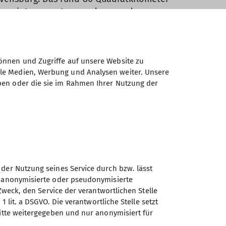
agen interessant geworden, sondern
 einem Baumhaus bereits seit rund drei
etroffen und mir ihre Positionen erläutern
Gemeinderat.
önnen und Zugriffe auf unsere Website zu
ale Medien, Werbung und Analysen weiter. Unsere
en gesellschaftlichen Konflikt um den
ben oder die sie im Rahmen Ihrer Nutzung der
germeister, der um seine
 den Folgen des Klimawandels warnt:
Roth in dem Stück mitspielen, freut mich
l zu sehen ist: der „Sparkassen Dome“, die
 der Nutzung seines Service durch bzw. lässt
n anonymisierte oder pseudonymisierte
Zweck, den Service der verantwortlichen Stelle
hutz sind auch unsere Ziele“, sagt Sandra
1 lit. a DSGVO. Die verantwortliche Stelle setzt
toph Walker, die die Kletterhalle leiten,
ritte weitergegeben und nur anonymisiert für
ch kulturelle Veranstaltungen anzubieten