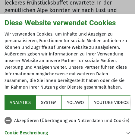
leckeres Frühstücksbuffet erwartete! In der
gemütlichen Alpe konnten wir nach Lust und
Laune zwischen Kaffee und Tee, verschiedenen
Diese Website verwendet Cookies
Brotsorten, Wurst und Käse, sowie
Aufstrichvariationen, oder auch einfach einem
Wir verwenden Cookies, um Inhalte und Anzeigen zu
Müsli wählen.
personalisieren, Funktionen für soziale Medien anbieten zu
Danach gings dann sehr gut gestärkt weiter nach
können und Zugriffe auf unsere Website zu analysieren.
Außerdem geben wir Informationen zu Ihrer Verwendung
oben, mehr oder weniger engagiert und mit mehr
unserer Website an unsere Partner für soziale Medien,
oder weniger ausladendem Vorbau aufgrund des
Werbung und Analysen weiter. Unsere Partner führen diese
nun angewachsenen Delikatessengewölbes.
Informationen möglicherweise mit weiteren Daten
Nächster Stopp war auf Höhe der ehemaligen
zusammen, die Sie ihnen bereitgestellt haben oder die sie
Grüntenhütte. Hier musste ich die Gruppe dann
im Rahmen Ihrer Nutzung der Dienste gesammelt haben.
leider, da ich nicht ganz fit war abgeben.
Glücklicherweise, war Maren, unsere ebenfalls
ANALYTICS
SYSTEM
YOLAWO
YOUTUBE VIDEOS
sehr versierte DAV-Tourenführerin, mit von der
Partie! Sie führte die Truppe souverän das letzte
Akzeptieren (Übertragung von Nutzerdaten und Cookie)
steile und teils felsige Stück des Grünten hinauf
zum Jägerdenkmal, um dort die Aussicht zu
Cookie Beschreibung