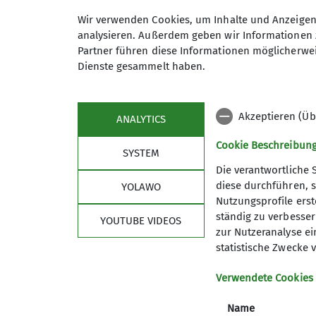
Wir verwenden Cookies, um Inhalte und Anzeigen 
analysieren. Außerdem geben wir Informationen 
Partner führen diese Informationen möglicherwei
Dienste gesammelt haben.
Akzeptieren (Üb
ANALYTICS
Cookie Beschreibun
SYSTEM
Die verantwortliche 
diese durchführen, s
YOLAWO
Sektion
Aktu
Nutzungsprofile erste
ständig zu verbessern
YOUTUBE VIDEOS
Mitglied werden
Progra
zur Nutzeranalyse ei
FAQ
Berichte
statistische Zwecke v
Kontakt
Teilnahmebedingungen
Verwendete Cookies
Rundschreiben
Name
Newsletter