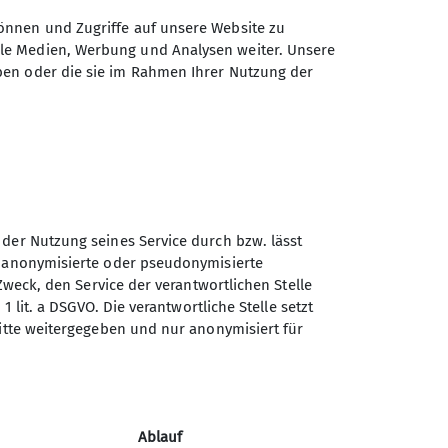
önnen und Zugriffe auf unsere Website zu
ale Medien, Werbung und Analysen weiter. Unsere
ben oder die sie im Rahmen Ihrer Nutzung der
 der Nutzung seines Service durch bzw. lässt
Sektion Biberach des
n anonymisierte oder pseudonymisierte
Deutschen Alpenvereins
Zweck, den Service der verantwortlichen Stelle
(DAV) e. V.
1 lit. a DSGVO. Die verantwortliche Stelle setzt
ritte weitergegeben und nur anonymisiert für
Ehinger-Tor-Platz 3
88400 Biberach
Telefon +4973513207575
Ablauf
Kontakt