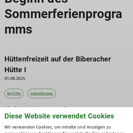
Sommerferienprogra
mms
Hüttenfreizeit auf der Biberacher
Hütte I
01.08.2024
Berichte
Jugendgruppe
Wie jedes Jahr startete das
Diese Website verwendet Cookies
Sommerferienprogramm der Jugendgruppe mit
einer Ausfahrt auf die Biberacher Hütte. Mit
Wir verwenden Cookies, um Inhalte und Anzeigen zu
dementsprechend hoher Motivation und bei