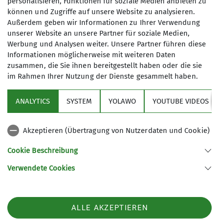
personalisieren, Funktionen für soziale Medien anbieten zu
bestem Wetter ging es für die Gruppe von
können und Zugriffe auf unsere Website zu analysieren.
Kindern und Jugendlichen zwischen 10 und 14
Außerdem geben wir Informationen zu Ihrer Verwendung
Jahren hoch hinaus. In den folgenden fünf Tagen
unserer Website an unsere Partner für soziale Medien,
Werbung und Analysen weiter. Unsere Partner führen diese
wurde den Teilnehmern neben dem Wandern in
Informationen möglicherweise mit weiteren Daten
der Region des Bregenzerwaldes und dem
zusammen, die Sie ihnen bereitgestellt haben oder die sie
Klettern am Fels im hütteneigenen Klettergarten
im Rahmen Ihrer Nutzung der Dienste gesammelt haben.
auch die korrekte Verhaltensweise in alpinen
Regionen vermittelt. Sogar Abseil- und
ANALYTICS
SYSTEM
YOLAWO
YOUTUBE VIDEOS
Rettungstechniken wurden erlernt, wobei es
sogar im Laufe einer Schnitzeljagd eine Passage
über eine selbstgebaute Seilbahn gab.
Akzeptieren (Übertragung von Nutzerdaten und Cookie)
Da es für einige die erste Übernachtung auf einer
Cookie Beschreibung
Hütte und auch die erste Wanderung über die
2000-Meter-Marke hinaus war, gab es für alle
Verwendete Cookies
etwas Neues und vor allem viel Spaß. So verging
die Zeit wie im Flug und nach einer letzten
Mahlzeit auf der Hütte ging es wieder zurück nach
ALLE AKZEPTIEREN
Biberach.