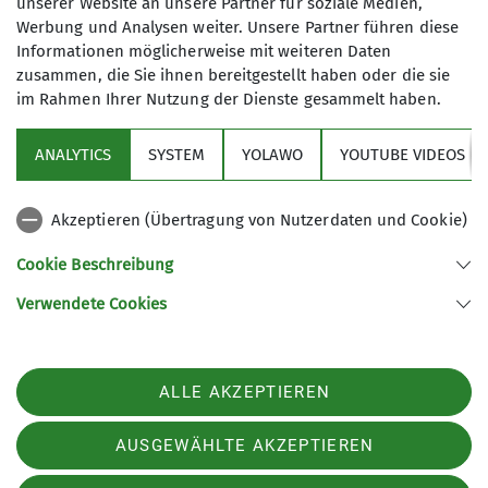
unserer Website an unsere Partner für soziale Medien,
Werbung und Analysen weiter. Unsere Partner führen diese
Mit (*) markierte Felder
Informationen möglicherweise mit weiteren Daten
Absenden
sind Pflichtfelder
zusammen, die Sie ihnen bereitgestellt haben oder die sie
im Rahmen Ihrer Nutzung der Dienste gesammelt haben.
ANALYTICS
SYSTEM
YOLAWO
YOUTUBE VIDEOS
Sektion
Akzeptieren (Übertragung von Nutzerdaten und Cookie)
Aktuelles
Cookie Beschreibung
Verwendete Cookies
Sektion Biberach des Deutschen Alpenvereins (DAV) e. V.
Ehinger-Tor-Platz 3
88400 Biberach
ALLE AKZEPTIEREN
Telefon +4973513207575
Kontakt
AUSGEWÄHLTE AKZEPTIEREN