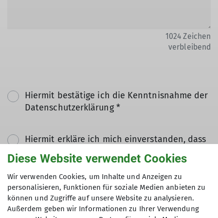
1024
Zeichen
verbleibend
Hiermit bestätige ich die Kenntnisnahme der
Datenschutzerklärung *
Hiermit erkläre ich mich einverstanden, dass
meine in das Kontaktformular eingegebenen
Diese Website verwendet Cookies
Daten elektronisch gesichert und zum Zweck
der Kontaktaufnahme verarbeitet und
Wir verwenden Cookies, um Inhalte und Anzeigen zu
genutzt werden. Mir ist bekannt, dass ich
personalisieren, Funktionen für soziale Medien anbieten zu
können und Zugriffe auf unsere Website zu analysieren.
meine Einwilligung jederzeit wiederrufen
Außerdem geben wir Informationen zu Ihrer Verwendung
kann. *