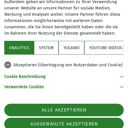
Außerdem geben wir Informationen zu Ihrer Verwendung
kann. *
unserer Website an unsere Partner für soziale Medien,
Werbung und Analysen weiter. Unsere Partner führen diese
Mit (*) markierte Felder
Informationen möglicherweise mit weiteren Daten
Absenden
sind Pflichtfelder
zusammen, die Sie ihnen bereitgestellt haben oder die sie
im Rahmen Ihrer Nutzung der Dienste gesammelt haben.
ANALYTICS
SYSTEM
YOLAWO
YOUTUBE VIDEOS
Sektion
Akzeptieren (Übertragung von Nutzerdaten und Cookie)
Aktuelles
Cookie Beschreibung
Verwendete Cookies
Sektion Biberach des Deutschen Alpenvereins (DAV) e. V.
Ehinger-Tor-Platz 3
88400 Biberach
ALLE AKZEPTIEREN
Telefon +4973513207575
Kontakt
AUSGEWÄHLTE AKZEPTIEREN