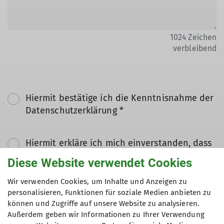
1024
Zeichen
verbleibend
Hiermit bestätige ich die Kenntnisnahme der
Datenschutzerklärung *
Hiermit erkläre ich mich einverstanden, dass
meine in das Kontaktformular eingegebenen
Diese Website verwendet Cookies
Daten elektronisch gesichert und zum Zweck
der Kontaktaufnahme verarbeitet und
Wir verwenden Cookies, um Inhalte und Anzeigen zu
genutzt werden. Mir ist bekannt, dass ich
personalisieren, Funktionen für soziale Medien anbieten zu
können und Zugriffe auf unsere Website zu analysieren.
meine Einwilligung jederzeit wiederrufen
Außerdem geben wir Informationen zu Ihrer Verwendung
kann. *