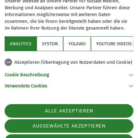
unserer Website an unsere Partner für soziale Medien,
Werbung und Analysen weiter. Unsere Partner führen diese
Mit (*) markierte Felder
Informationen möglicherweise mit weiteren Daten
Absenden
sind Pflichtfelder
zusammen, die Sie ihnen bereitgestellt haben oder die sie
im Rahmen Ihrer Nutzung der Dienste gesammelt haben.
ANALYTICS
SYSTEM
YOLAWO
YOUTUBE VIDEOS
Sektion
Akzeptieren (Übertragung von Nutzerdaten und Cookie)
Aktuelles
Cookie Beschreibung
Verwendete Cookies
Sektion Biberach des Deutschen Alpenvereins (DAV) e. V.
Ehinger-Tor-Platz 3
88400 Biberach
ALLE AKZEPTIEREN
Telefon +4973513207575
Kontakt
AUSGEWÄHLTE AKZEPTIEREN