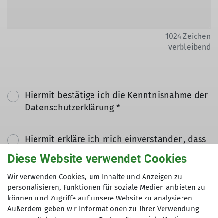
1024
Zeichen
verbleibend
Hiermit bestätige ich die Kenntnisnahme der
Datenschutzerklärung *
Hiermit erkläre ich mich einverstanden, dass
meine in das Kontaktformular eingegebenen
Diese Website verwendet Cookies
Daten elektronisch gesichert und zum Zweck
der Kontaktaufnahme verarbeitet und
Wir verwenden Cookies, um Inhalte und Anzeigen zu
genutzt werden. Mir ist bekannt, dass ich
personalisieren, Funktionen für soziale Medien anbieten zu
können und Zugriffe auf unsere Website zu analysieren.
meine Einwilligung jederzeit wiederrufen
Außerdem geben wir Informationen zu Ihrer Verwendung
kann. *