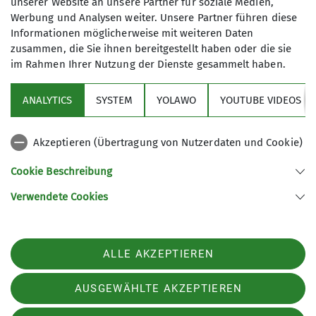
unserer Website an unsere Partner für soziale Medien,
Werbung und Analysen weiter. Unsere Partner führen diese
Mit (*) markierte Felder
Informationen möglicherweise mit weiteren Daten
Absenden
sind Pflichtfelder
zusammen, die Sie ihnen bereitgestellt haben oder die sie
im Rahmen Ihrer Nutzung der Dienste gesammelt haben.
ANALYTICS
SYSTEM
YOLAWO
YOUTUBE VIDEOS
Sektion
Akzeptieren (Übertragung von Nutzerdaten und Cookie)
Aktuelles
Cookie Beschreibung
Verwendete Cookies
Sektion Biberach des Deutschen Alpenvereins (DAV) e. V.
Ehinger-Tor-Platz 3
88400 Biberach
ALLE AKZEPTIEREN
Telefon +4973513207575
Kontakt
AUSGEWÄHLTE AKZEPTIEREN